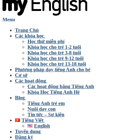
Menu
Trang Chủ
Các khóa học
Học thử miễn phí
Khóa học cho trẻ 1-2 tuổi
Khóa học cho trẻ 3-8 tuổi
Khóa học cho trẻ 9-12 tuổi
Khóa học cho trẻ 13-18 tuổi
Phương pháp dạy tiếng Anh cho bé
Cơ sở
Các hoạt động
Các hoạt động bằng Tiếng Anh
Khóa Học Tiếng Anh Hè
Blog
Tiếng Anh trẻ em
Nuôi dạy con
Tin tức – Sự kiện
Tiếng Việt
English
Tuyển dụng
Đăng ký