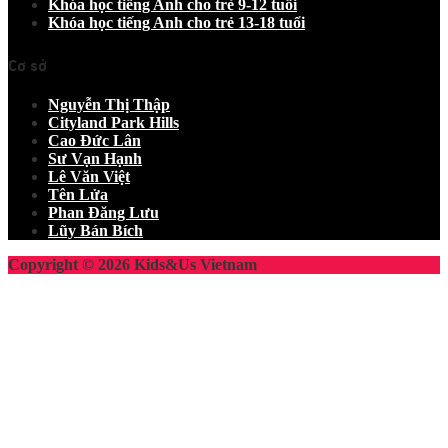
Khóa học tiếng Anh cho trẻ 9-12 tuổi
Khóa học tiếng Anh cho trẻ 13-18 tuổi
Cơ sở
Nguyễn Thị Thập
Cityland Park Hills
Cao Đức Lân
Sư Vạn Hạnh
Lê Văn Việt
Tên Lửa
Phan Đăng Lưu
Lũy Bán Bích
Copyright © 2026 Kids&Us Vietnam