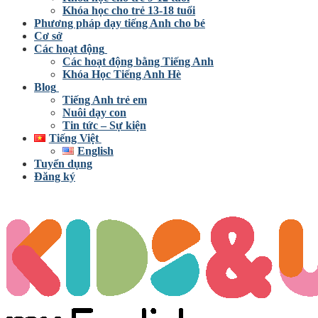
Khóa học cho trẻ 13-18 tuổi
Phương pháp dạy tiếng Anh cho bé
Cơ sở
Các hoạt động
Các hoạt động bằng Tiếng Anh
Khóa Học Tiếng Anh Hè
Blog
Tiếng Anh trẻ em
Nuôi dạy con
Tin tức – Sự kiện
Tiếng Việt
English
Tuyển dụng
Đăng ký