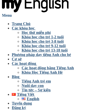
Menu
Trang Chủ
Các khóa học
Học thử miễn phí
Khóa học cho trẻ 1-2 tuổi
Khóa học cho trẻ 3-8 tuổi
Khóa học cho trẻ 9-12 tuổi
Khóa học cho trẻ 13-18 tuổi
Phương pháp dạy tiếng Anh cho bé
Cơ sở
Các hoạt động
Các hoạt động bằng Tiếng Anh
Khóa Học Tiếng Anh Hè
Blog
Tiếng Anh trẻ em
Nuôi dạy con
Tin tức – Sự kiện
Tiếng Việt
English
Tuyển dụng
Đăng ký