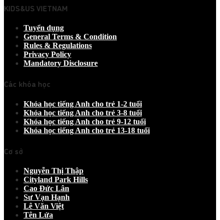
KIDS&US VIETNAM
Tuyển dụng
General Terms & Condition
Rules & Regulations
Privacy Policy
Mandatory Disclosure
Các khóa học
Khóa học tiếng Anh cho trẻ 1-2 tuổi
Khóa học tiếng Anh cho trẻ 3-8 tuổi
Khóa học tiếng Anh cho trẻ 9-12 tuổi
Khóa học tiếng Anh cho trẻ 13-18 tuổi
Cơ sở
Nguyễn Thị Thập
Cityland Park Hills
Cao Đức Lân
Sư Vạn Hạnh
Lê Văn Việt
Tên Lửa