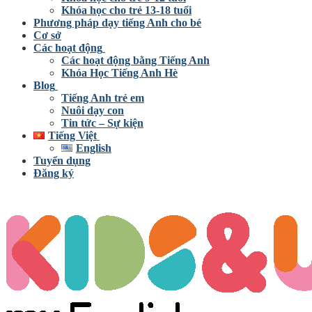
Khóa học cho trẻ 13-18 tuổi
Phương pháp dạy tiếng Anh cho bé
Cơ sở
Các hoạt động
Các hoạt động bằng Tiếng Anh
Khóa Học Tiếng Anh Hè
Blog
Tiếng Anh trẻ em
Nuôi dạy con
Tin tức – Sự kiện
Tiếng Việt
English
Tuyển dụng
Đăng ký