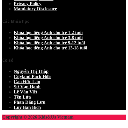
Privacy Policy
Mandatory Disclosure
Các khóa học
Khóa học tiếng Anh cho trẻ 1-2 tuổi
Khóa học tiếng Anh cho trẻ 3-8 tuổi
Khóa học tiếng Anh cho trẻ 9-12 tuổi
Khóa học tiếng Anh cho trẻ 13-18 tuổi
Cơ sở
Nguyễn Thị Thập
Cityland Park Hills
Cao Đức Lân
Sư Vạn Hạnh
Lê Văn Việt
Tên Lửa
Phan Đăng Lưu
Lũy Bán Bích
Copyright © 2026 Kids&Us Vietnam