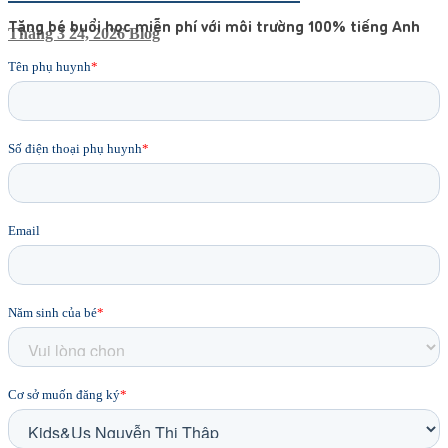
Tặng bé buổi học miễn phí với môi trường 100% tiếng Anh
Tháng 3 24, 2026
Blog