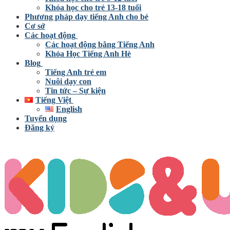
Khóa học cho trẻ 13-18 tuổi
Phương pháp dạy tiếng Anh cho bé
Cơ sở
Các hoạt động
Các hoạt động bằng Tiếng Anh
Khóa Học Tiếng Anh Hè
Blog
Tiếng Anh trẻ em
Nuôi dạy con
Tin tức – Sự kiện
Tiếng Việt
English
Tuyển dụng
Đăng ký