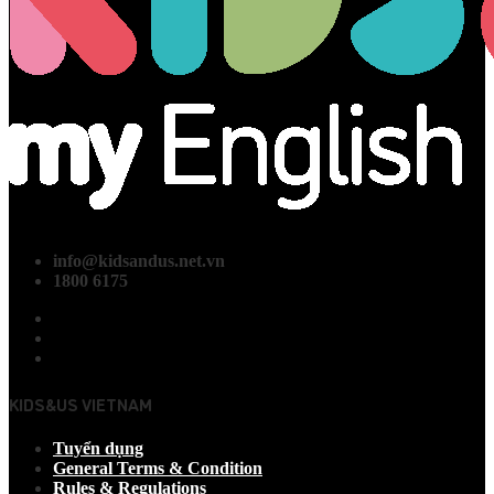
info@kidsandus.net.vn
1800 6175
KIDS&US VIETNAM
Tuyển dụng
General Terms & Condition
Rules & Regulations