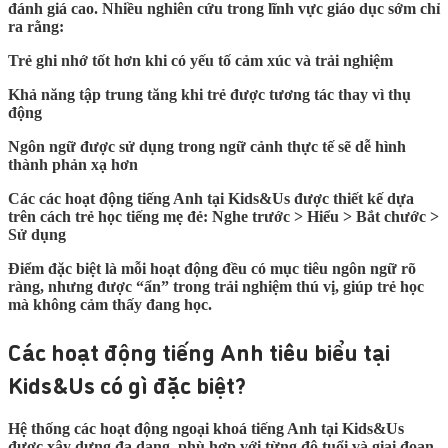
đánh giá cao. Nhiều nghiên cứu trong lĩnh vực giáo dục sớm chỉ
ra rằng:
Trẻ ghi nhớ tốt hơn khi có yếu tố cảm xúc và trải nghiệm
Khả năng tập trung tăng khi trẻ được tương tác thay vì thụ
động
Ngôn ngữ được sử dụng trong ngữ cảnh thực tế sẽ dễ hình
thành phản xạ hơn
Các các hoạt động tiếng Anh tại Kids&Us được thiết kế dựa
trên cách trẻ học tiếng mẹ đẻ: Nghe trước > Hiểu > Bắt chước >
Sử dụng
Điểm đặc biệt là mỗi hoạt động đều có mục tiêu ngôn ngữ rõ
ràng, nhưng được “ẩn” trong trải nghiệm thú vị, giúp trẻ học
mà không cảm thấy đang học.
Các hoạt động tiếng Anh tiêu biểu tại
Kids&Us có gì đặc biệt?
Hệ thống các hoạt động ngoại khoá tiếng Anh tại Kids&Us
được xây dựng đa dạng, phù hợp với từng độ tuổi và giai đoạn