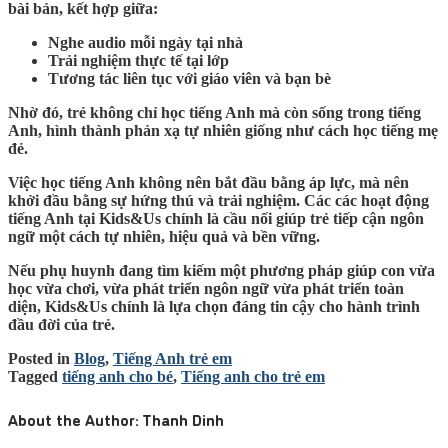
bài bản, kết hợp giữa:
Nghe audio mỗi ngày tại nhà
Trải nghiệm thực tế tại lớp
Tương tác liên tục với giáo viên và bạn bè
Nhờ đó, trẻ không chỉ học tiếng Anh mà còn sống trong tiếng
Anh, hình thành phản xạ tự nhiên giống như cách học tiếng mẹ
đẻ.
Việc học tiếng Anh không nên bắt đầu bằng áp lực, mà nên
khởi đầu bằng sự hứng thú và trải nghiệm. Các các hoạt động
tiếng Anh tại Kids&Us chính là cầu nối giúp trẻ tiếp cận ngôn
ngữ một cách tự nhiên, hiệu quả và bền vững.
Nếu phụ huynh đang tìm kiếm một phương pháp giúp con vừa
học vừa chơi, vừa phát triển ngôn ngữ vừa phát triển toàn
diện, Kids&Us chính là lựa chọn đáng tin cậy cho hành trình
đầu đời của trẻ.
Posted in
Blog
,
Tiếng Anh trẻ em
Tagged
tiếng anh cho bé
,
Tiếng anh cho trẻ em
About the Author:
Thanh Dinh