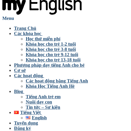
Menu
Trang Chủ
Các khóa học
Học thử miễn phí
Khóa học cho trẻ 1-2 tuổi
Khóa học cho trẻ 3-8 tuổi
Khóa học cho trẻ 9-12 tuổi
Khóa học cho trẻ 13-18 tuổi
Phương pháp dạy tiếng Anh cho bé
Cơ sở
Các hoạt động
Các hoạt động bằng Tiếng Anh
Khóa Học Tiếng Anh Hè
Blog
Tiếng Anh trẻ em
Nuôi dạy con
Tin tức – Sự kiện
Tiếng Việt
English
Tuyển dụng
Đăng ký