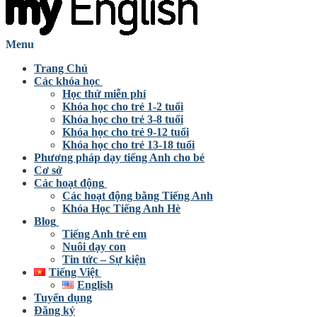
Menu
Trang Chủ
Các khóa học
Học thử miễn phí
Khóa học cho trẻ 1-2 tuổi
Khóa học cho trẻ 3-8 tuổi
Khóa học cho trẻ 9-12 tuổi
Khóa học cho trẻ 13-18 tuổi
Phương pháp dạy tiếng Anh cho bé
Cơ sở
Các hoạt động
Các hoạt động bằng Tiếng Anh
Khóa Học Tiếng Anh Hè
Blog
Tiếng Anh trẻ em
Nuôi dạy con
Tin tức – Sự kiện
Tiếng Việt
English
Tuyển dụng
Đăng ký