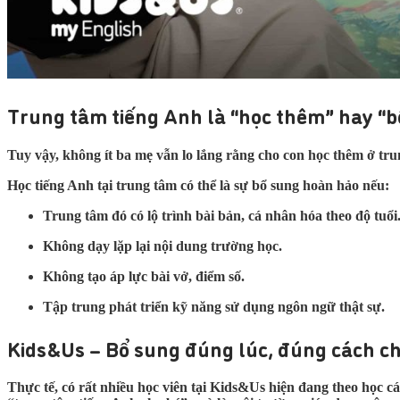
Trung tâm tiếng Anh là “học thêm” hay “bổ
Tuy vậy, không ít ba mẹ vẫn lo lắng rằng cho con học thêm ở tr
Học tiếng Anh tại trung tâm có thể là sự bổ sung hoàn hảo nếu:
Trung tâm đó có lộ trình bài bản, cá nhân hóa theo độ tuổi
Không dạy lặp lại nội dung trường học.
Không tạo áp lực bài vở, điểm số.
Tập trung phát triển kỹ năng sử dụng ngôn ngữ thật sự.
Kids&Us – Bổ sung đúng lúc, đúng cách ch
Thực tế, có rất nhiều học viên tại Kids&Us hiện đang theo học