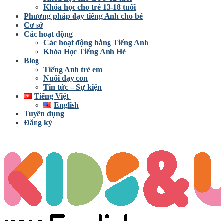
Khóa học cho trẻ 13-18 tuổi
Phương pháp dạy tiếng Anh cho bé
Cơ sở
Các hoạt động
Các hoạt động bằng Tiếng Anh
Khóa Học Tiếng Anh Hè
Blog
Tiếng Anh trẻ em
Nuôi dạy con
Tin tức – Sự kiện
Tiếng Việt
English
Tuyển dụng
Đăng ký