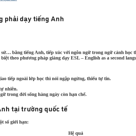
g phải dạy tiếng Anh
ch sử… bằng tiếng Anh, tiếp xúc với ngôn ngữ trong ngữ cảnh học
 biệt theo phương pháp giảng dạy ESL – English as a second lang
ao tiếp ngoài lớp học thì nói ngập ngừng, thiếu tự tin.
ự nhiên.
ngữ trong đời sống hàng ngày còn hạn chế.
nh tại trường quốc tế
t số giới hạn:
Hệ quả