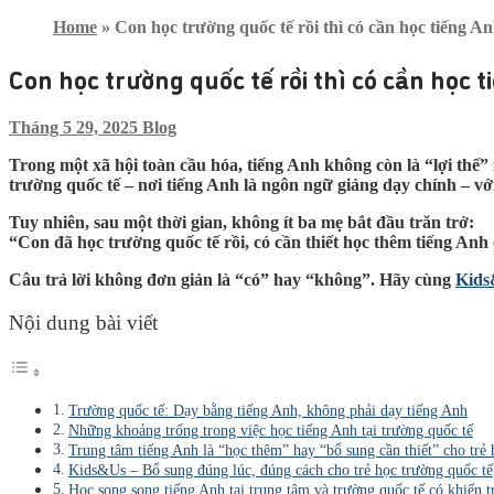
Home
»
Con học trường quốc tế rồi thì có cần học tiếng 
Con học trường quốc tế rồi thì có cần học
Tháng 5 29, 2025
Blog
Trong một xã hội toàn cầu hóa, tiếng Anh không còn là “lợi thế”
trường quốc tế – nơi tiếng Anh là ngôn ngữ giảng dạy chính – v
Tuy nhiên, sau một thời gian, không ít ba mẹ bắt đầu trăn trở:
“Con đã học trường quốc tế rồi, có cần thiết học thêm tiếng An
Câu trả lời không đơn giản là “có” hay “không”. Hãy cùng
Kid
Nội dung bài viết
Trường quốc tế: Dạy bằng tiếng Anh, không phải dạy tiếng Anh
Những khoảng trống trong việc học tiếng Anh tại trường quốc tế
Trung tâm tiếng Anh là “học thêm” hay “bổ sung cần thiết” cho trẻ 
Kids&Us – Bổ sung đúng lúc, đúng cách cho trẻ học trường quốc tế
Học song song tiếng Anh tại trung tâm và trường quốc tế có khiến tr