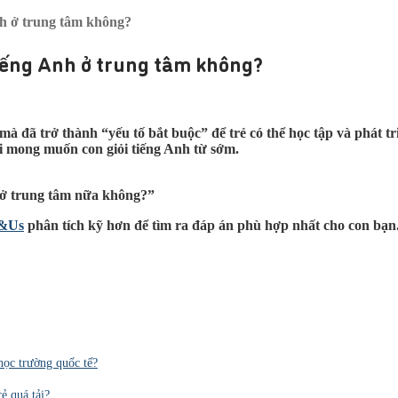
Anh ở trung tâm không?
 tiếng Anh ở trung tâm không?
 mà đã trở thành “yếu tố bắt buộc” để trẻ có thể học tập và phát 
ới mong muốn con giỏi tiếng Anh từ sớm.
h ở trung tâm nữa không?”
s&Us
phân tích kỹ hơn để tìm ra đáp án phù hợp nhất cho con bạn
học trường quốc tế?
ẻ quá tải?