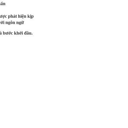
uẩn
ược phát hiện kịp
 với ngôn ngữ
là bước khởi đầu.