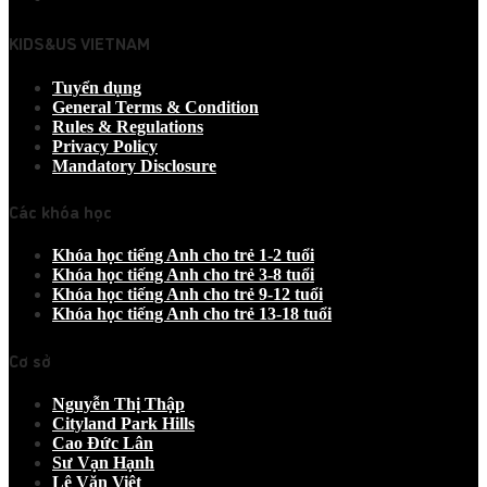
KIDS&US VIETNAM
Tuyển dụng
General Terms & Condition
Rules & Regulations
Privacy Policy
Mandatory Disclosure
Các khóa học
Khóa học tiếng Anh cho trẻ 1-2 tuổi
Khóa học tiếng Anh cho trẻ 3-8 tuổi
Khóa học tiếng Anh cho trẻ 9-12 tuổi
Khóa học tiếng Anh cho trẻ 13-18 tuổi
Cơ sở
Nguyễn Thị Thập
Cityland Park Hills
Cao Đức Lân
Sư Vạn Hạnh
Lê Văn Việt