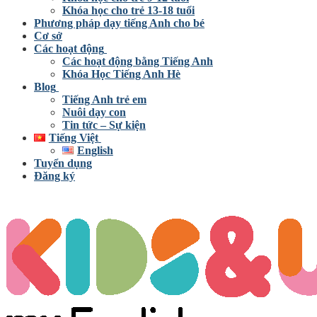
Khóa học cho trẻ 13-18 tuổi
Phương pháp dạy tiếng Anh cho bé
Cơ sở
Các hoạt động
Các hoạt động bằng Tiếng Anh
Khóa Học Tiếng Anh Hè
Blog
Tiếng Anh trẻ em
Nuôi dạy con
Tin tức – Sự kiện
Tiếng Việt
English
Tuyển dụng
Đăng ký