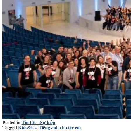
Posted in
Tin tức - Sự kiện
Tagged
Kids&Us
,
Tiếng anh cho trẻ em