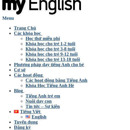
Menu
Trang Chủ
Các khóa học
Học thử miễn phí
Khóa học cho trẻ 1-2 tuổi
Khóa học cho trẻ 3-8 tuổi
Khóa học cho trẻ 9-12 tuổi
Khóa học cho trẻ 13-18 tuổi
Phương pháp dạy tiếng Anh cho bé
Cơ sở
Các hoạt động
Các hoạt động bằng Tiếng Anh
Khóa Học Tiếng Anh Hè
Blog
Tiếng Anh trẻ em
Nuôi dạy con
Tin tức – Sự kiện
Tiếng Việt
English
Tuyển dụng
Đăng ký