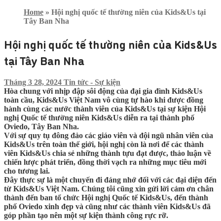
Home
»
Hội nghị quốc tế thường niên của Kids&Us tại
Tây Ban Nha
Hội nghị quốc tế thường niên của Kids&Us
tại Tây Ban Nha
Tháng 3 28, 2024
Tin tức - Sự kiện
Hòa chung với nhịp đập sôi động của đại gia đình Kids&Us
toàn cầu, Kids&Us Việt Nam vô cùng tự hào khi được đồng
hành cùng các nước thành viên của Kids&Us tại sự kiện Hội
nghị Quốc tế thường niên Kids&Us diễn ra tại thành phố
Oviedo, Tây Ban Nha.
Với sự quy tụ đông đảo các giáo viên và đội ngũ nhân viên của
Kids&Us trên toàn thế giới, hội nghị còn là nơi để các thành
viên Kids&Us chia sẻ những thành tựu đạt được, thảo luận về
chiến lược phát triển, đồng thời vạch ra những mục tiêu mới
cho tương lai.
Đây thực sự là một chuyến đi đáng nhớ đối với các đại diện đến
từ Kids&Us Việt Nam. Chúng tôi cũng xin gửi lời cảm ơn chân
thành đến ban tổ chức Hội nghị Quốc tế Kids&Us, đến thành
phố Oviedo xinh đẹp và cũng như các thành viên Kids&Us đã
góp phần tạo nên một sự kiện thành công rực rỡ.