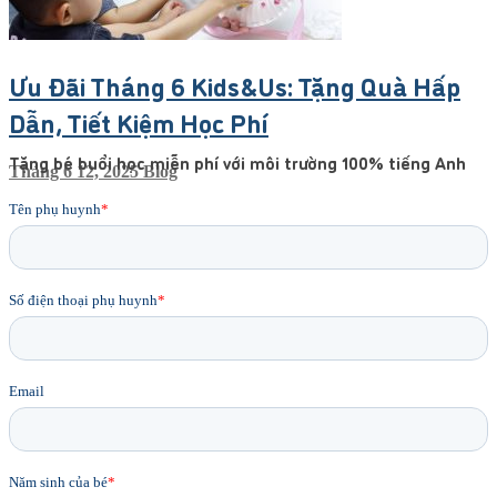
Ưu Đãi Tháng 6 Kids&Us: Tặng Quà Hấp
Dẫn, Tiết Kiệm Học Phí
Tặng bé buổi học miễn phí với môi trường 100% tiếng Anh
Tháng 6 12, 2025
Blog