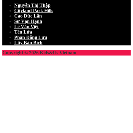
Nguyễn Thị Thập
Cityland Park Hills
Cao Đức Lân
Sư Vạn Hạnh
Lê Văn Việt
Tên Lửa
Phan Đăng Lưu
Lũy Bán Bích
Copyright © 2026 Kids&Us Vietnam