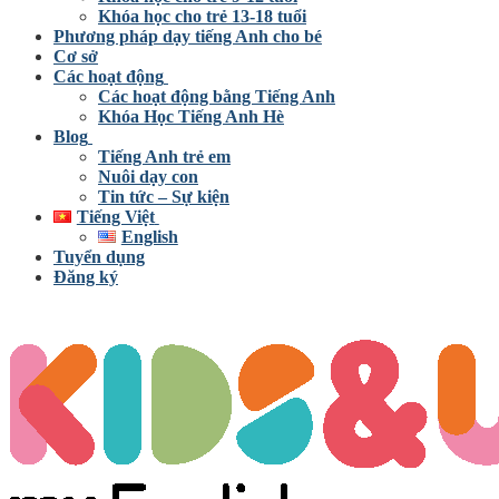
Khóa học cho trẻ 13-18 tuổi
Phương pháp dạy tiếng Anh cho bé
Cơ sở
Các hoạt động
Các hoạt động bằng Tiếng Anh
Khóa Học Tiếng Anh Hè
Blog
Tiếng Anh trẻ em
Nuôi dạy con
Tin tức – Sự kiện
Tiếng Việt
English
Tuyển dụng
Đăng ký