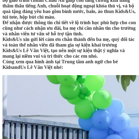
bộ giáo trình chuẩn Châu Âu giúp con tăng cường khả năng
thẩm thấu tiếng Anh, chuỗi hoạt động ngoại khóa thú vị, và bộ
quà tặng đáng yêu bao gồm bình nước, balo, áo thun Kids&Us,
túi tote, hộp bút chì màu.
Để nhận được thông tin chi tiết về lộ trình học phù hợp cho con
cũng như cách nhận ưu đãi, ba mẹ chỉ cần nhắn tin cho trường
và nhân viên tư vấn sẽ hỗ trợ tận tình.
Kids&Us xin gửi lời cảm ơn chân thành đến ba mẹ, quý đối tác
và toàn thể nhân viên đã tham gia sự kiện khai trương
Kids&Us Lê Văn Việt, tạo nên một sự kiện thật ý nghĩa và
mang lại niềm vui và tri thức cho các em nhỏ.
Cùng xem qua hình ảnh tại Trung tâm anh ngữ cho bé
KidsandUs Lê Văn Việt nhé: