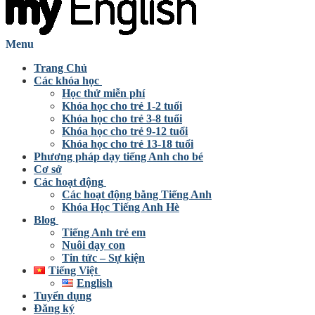
Menu
Trang Chủ
Các khóa học
Học thử miễn phí
Khóa học cho trẻ 1-2 tuổi
Khóa học cho trẻ 3-8 tuổi
Khóa học cho trẻ 9-12 tuổi
Khóa học cho trẻ 13-18 tuổi
Phương pháp dạy tiếng Anh cho bé
Cơ sở
Các hoạt động
Các hoạt động bằng Tiếng Anh
Khóa Học Tiếng Anh Hè
Blog
Tiếng Anh trẻ em
Nuôi dạy con
Tin tức – Sự kiện
Tiếng Việt
English
Tuyển dụng
Đăng ký