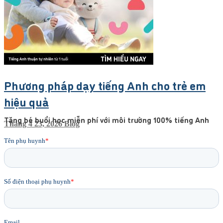
Phương pháp dạy tiếng Anh cho trẻ em
hiệu quả
Tặng bé buổi học miễn phí với môi trường 100% tiếng Anh
Tháng 4 23, 2026
Blog