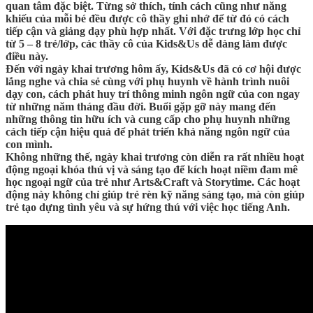
quan tâm đặc biệt. Từng sở thích, tính cách cũng như năng
khiếu của mỗi bé đều được cô thầy ghi nhớ để từ đó có cách
tiếp cận và giảng dạy phù hợp nhất. Với đặc trưng lớp học chỉ
từ 5 – 8 trẻ/lớp, các thầy cô của Kids&Us dễ dàng làm được
điều này.
Đến với ngày khai trương hôm ấy, Kids&Us đã có cơ hội được
lắng nghe và chia sẻ cùng với phụ huynh về hành trình nuôi
dạy con, cách phát huy trí thông minh ngôn ngữ của con ngay
từ những năm tháng đầu đời. Buổi gặp gỡ này mang đến
những thông tin hữu ích và cung cấp cho phụ huynh những
cách tiếp cận hiệu quả để phát triển khả năng ngôn ngữ của
con mình.
Không những thế, ngày khai trương còn diễn ra rất nhiều hoạt
động ngoại khóa thú vị và sáng tạo để kích hoạt niềm đam mê
học ngoại ngữ của trẻ như Arts&Craft và Storytime. Các hoạt
động này không chỉ giúp trẻ rèn kỹ năng sáng tạo, mà còn giúp
trẻ tạo dựng tình yêu và sự hứng thú với việc học tiếng Anh.