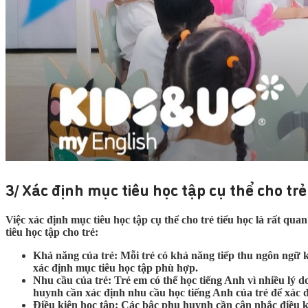
3/ Xác định mục tiêu học tập cụ thể cho trẻ
Việc xác định mục tiêu học tập cụ thể cho trẻ tiểu học là rất qu
tiêu học tập cho trẻ:
Khả năng của trẻ: Mỗi trẻ có khả năng tiếp thu ngôn ngữ 
xác định mục tiêu học tập phù hợp.
Nhu cầu của trẻ: Trẻ em có thể học tiếng Anh vì nhiều lý d
huynh cần xác định nhu cầu học tiếng Anh của trẻ để xác 
Điều kiện học tập: Các bậc phụ huynh cần cân nhắc điều kiệ