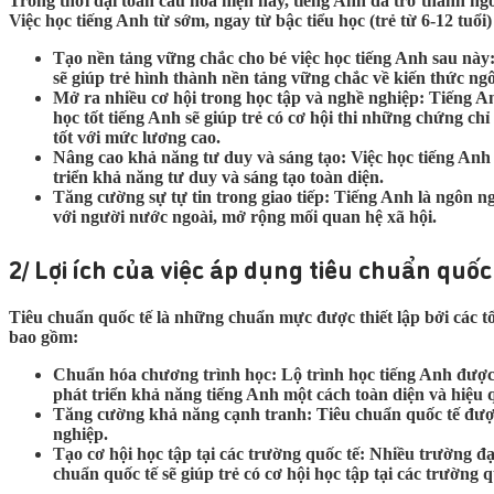
Trong thời đại toàn cầu hóa hiện nay, tiếng Anh đã trở thành n
Việc học tiếng Anh từ sớm, ngay từ bậc tiểu học (trẻ từ 6-12 tuổi) 
Tạo nền tảng vững chắc cho bé việc học tiếng Anh sau này
sẽ giúp trẻ hình thành nền tảng vững chắc về kiến thức ng
Mở ra nhiều cơ hội trong học tập và nghề nghiệp
: Tiếng A
học tốt tiếng Anh sẽ giúp trẻ có cơ hội thi những chứng c
tốt với mức lương cao.
Nâng cao khả năng tư duy và sáng tạo
: Việc học tiếng Anh
triển khả năng tư duy và sáng tạo toàn diện.
Tăng cường sự tự tin trong giao tiếp
: Tiếng Anh là ngôn ng
với người nước ngoài, mở rộng mối quan hệ xã hội.
2/ Lợi ích của việc áp dụng tiêu chuẩn quốc
Tiêu chuẩn quốc tế là những chuẩn mực được thiết lập bởi các tổ c
bao gồm:
Chuẩn hóa chương trình học
: Lộ trình học tiếng Anh được
phát triển khả năng tiếng Anh một cách toàn diện và hiệu 
Tăng cường khả năng cạnh tranh
: Tiêu chuẩn quốc tế đượ
nghiệp.
Tạo cơ hội học tập tại các trường quốc tế
: Nhiều trường đạ
chuẩn quốc tế sẽ giúp trẻ có cơ hội học tập tại các trường 