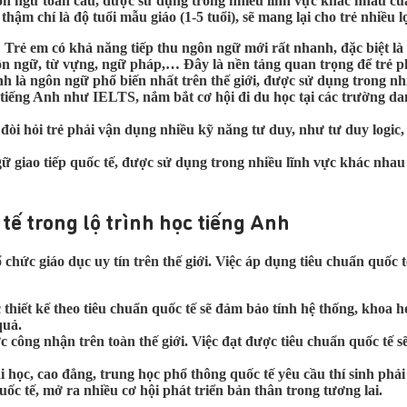
gôn ngữ toàn cầu, được sử dụng trong nhiều lĩnh vực khác nhau củ
thậm chí là độ tuổi mẫu giáo (1-5 tuổi), sẽ mang lại cho trẻ nhiều l
: Trẻ em có khả năng tiếp thu ngôn ngữ mới rất nhanh, đặc biệt là 
ôn ngữ, từ vựng, ngữ pháp,… Đây là nền tảng quan trọng để trẻ ph
nh là ngôn ngữ phổ biến nhất trên thế giới, được sử dụng trong nh
hỉ tiếng Anh như IELTS, nắm bắt cơ hội đi du học tại các trường d
 đòi hỏi trẻ phải vận dụng nhiều kỹ năng tư duy, như tư duy logic,
ữ giao tiếp quốc tế, được sử dụng trong nhiều lĩnh vực khác nhau củ
 tế trong lộ trình học tiếng Anh
hức giáo dục uy tín trên thế giới. Việc áp dụng tiêu chuẩn quốc tế 
 thiết kế theo tiêu chuẩn quốc tế sẽ đảm bảo tính hệ thống, khoa h
quả.
c công nhận trên toàn thế giới. Việc đạt được tiêu chuẩn quốc tế 
i học, cao đẳng, trung học phổ thông quốc tế yêu cầu thí sinh phải
quốc tế, mở ra nhiều cơ hội phát triển bản thân trong tương lai.