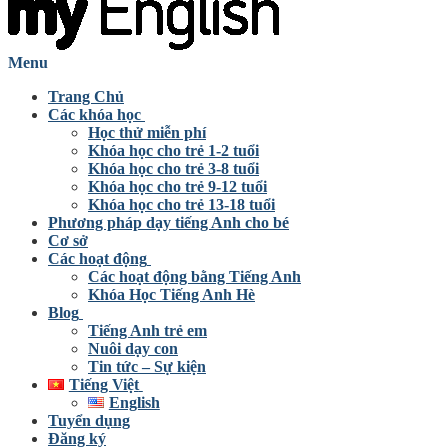
Menu
Trang Chủ
Các khóa học
Học thử miễn phí
Khóa học cho trẻ 1-2 tuổi
Khóa học cho trẻ 3-8 tuổi
Khóa học cho trẻ 9-12 tuổi
Khóa học cho trẻ 13-18 tuổi
Phương pháp dạy tiếng Anh cho bé
Cơ sở
Các hoạt động
Các hoạt động bằng Tiếng Anh
Khóa Học Tiếng Anh Hè
Blog
Tiếng Anh trẻ em
Nuôi dạy con
Tin tức – Sự kiện
Tiếng Việt
English
Tuyển dụng
Đăng ký