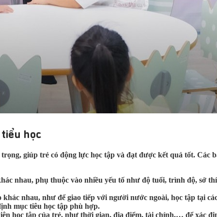
 tiểu học
an trọng, giúp trẻ có động lực học tập và đạt được kết quả tốt. Cá
khác nhau, phụ thuộc vào nhiều yếu tố như độ tuổi, trình độ, sở 
o khác nhau, như để giao tiếp với người nước ngoài, học tập tại c
định mục tiêu học tập phù hợp.
n học tập của trẻ, như thời gian, địa điểm, tài chính,… để xác đị