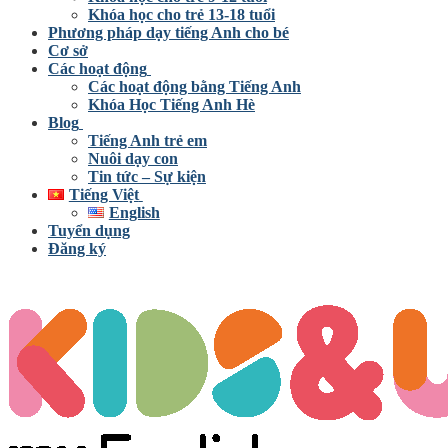
Khóa học cho trẻ 13-18 tuổi
Phương pháp dạy tiếng Anh cho bé
Cơ sở
Các hoạt động
Các hoạt động bằng Tiếng Anh
Khóa Học Tiếng Anh Hè
Blog
Tiếng Anh trẻ em
Nuôi dạy con
Tin tức – Sự kiện
Tiếng Việt
English
Tuyển dụng
Đăng ký