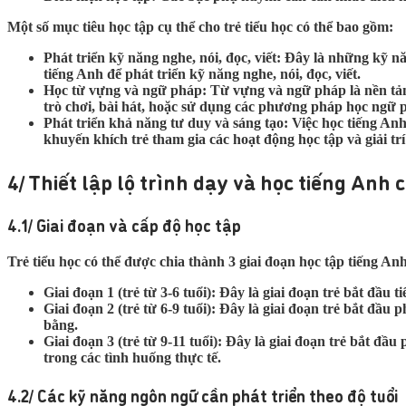
Một số mục tiêu học tập cụ thể cho trẻ tiểu học có thể bao gồm:
Phát triển kỹ năng nghe, nói, đọc, viết: Đây là những kỹ 
tiếng Anh để phát triển kỹ năng nghe, nói, đọc, viết.
Học từ vựng và ngữ pháp: Từ vựng và ngữ pháp là nền tảng
trò chơi, bài hát, hoặc sử dụng các phương pháp học ngữ p
Phát triển khả năng tư duy và sáng tạo: Việc học tiếng An
khuyến khích trẻ tham gia các hoạt động học tập và giải tr
4/ Thiết lập lộ trình dạy và học tiếng Anh c
4.1/ Giai đoạn và cấp độ học tập
Trẻ tiểu học có thể được chia thành 3 giai đoạn học tập tiếng An
Giai đoạn 1 (trẻ từ 3-6 tuổi): Đây là giai đoạn trẻ bắt đầ
Giai đoạn 2 (trẻ từ 6-9 tuổi): Đây là giai đoạn trẻ bắt đầu 
bằng.
Giai đoạn 3 (trẻ từ 9-11 tuổi): Đây là giai đoạn trẻ bắt đầ
trong các tình huống thực tế.
4.2/ Các kỹ năng ngôn ngữ cần phát triển theo độ tuổi