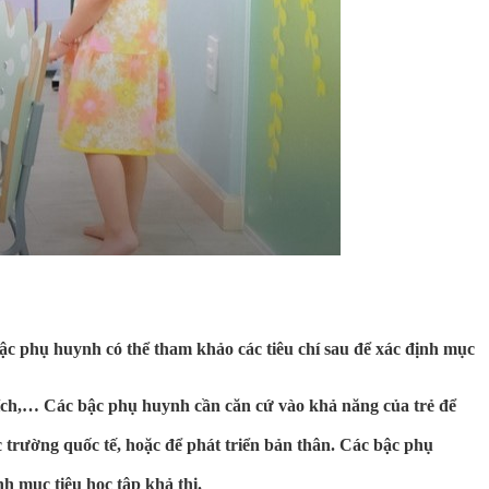
c bậc phụ huynh có thể tham khảo các tiêu chí sau để xác định mục
thích,… Các bậc phụ huynh cần căn cứ vào khả năng của trẻ để
ác trường quốc tế, hoặc để phát triển bản thân. Các bậc phụ
nh mục tiêu học tập khả thi.