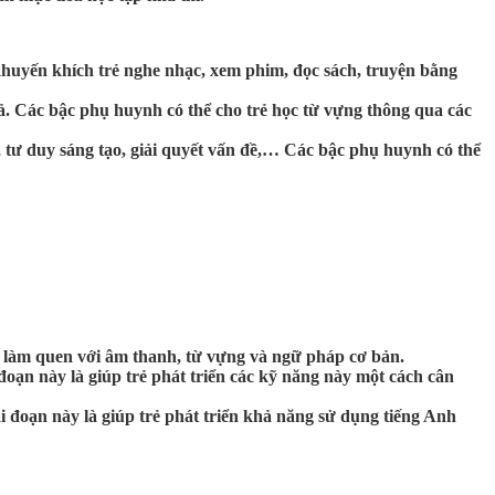
 khuyến khích trẻ nghe nhạc, xem phim, đọc sách, truyện bằng
ả. Các bậc phụ huynh có thể cho trẻ học từ vựng thông qua các
c, tư duy sáng tạo, giải quyết vấn đề,… Các bậc phụ huynh có thể
trẻ làm quen với âm thanh, từ vựng và ngữ pháp cơ bản.
i đoạn này là giúp trẻ phát triển các kỹ năng này một cách cân
ai đoạn này là giúp trẻ phát triển khả năng sử dụng tiếng Anh