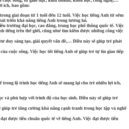
a cuộc sống, từ giáo dục, kinh doanh, khoa học, công nghệ,…
ợi ích, bao gồm:
trong giai đoạn từ 1 tuổi đến 12 tuổi. Việc học tiếng Anh từ sớm
át triển khả năng tiếng Anh trong tương lai.
iều trường đại học, cao đẳng, trung học phổ thông quốc tế. Việc
anh tiếng trên thế giới, cũng như tìm kiếm được những công việc
 tư duy sáng tạo, giải quyết vấn đề,… Điều này sẽ giúp trẻ phát
a cuộc sống. Việc học tốt tiếng Anh sẽ giúp trẻ tự tin giao tiếp
trong lộ trình học tiếng Anh sẽ mang lại cho trẻ nhiều lợi ích,
ọc và phù hợp với trình độ của học sinh. Điều này sẽ giúp trẻ
sẽ giúp trẻ tăng cường khả năng cạnh tranh trong học tập và nghề
 đạt được tiêu chuẩn quốc tế về tiếng Anh. Việc đạt được tiêu