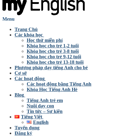
Menu
Trang Chủ
Các khóa học
Học thử miễn phí
Khóa học cho trẻ 1-2 tuổi
Khóa học cho trẻ 3-8 tuổi
Khóa học cho trẻ 9-12 tuổi
Khóa học cho trẻ 13-18 tuổi
Phương pháp dạy tiếng Anh cho bé
Cơ sở
Các hoạt động
Các hoạt động bằng Tiếng Anh
Khóa Học Tiếng Anh Hè
Blog
Tiếng Anh trẻ em
Nuôi dạy con
Tin tức – Sự kiện
Tiếng Việt
English
Tuyển dụng
Đăng ký