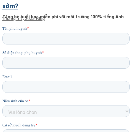
sớm?
Tặng bé buổi học miễn phí với môi trường 100% tiếng Anh
Tháng 5 7, 2025
Blog