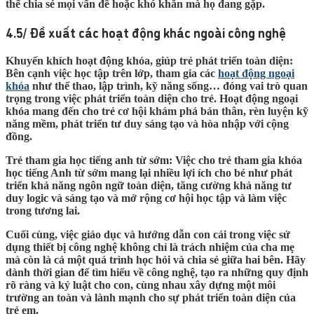
thể chia sẻ mọi vấn đề hoặc khó khăn mà họ đang gặp.
4.5/ Đề xuất các hoạt động khác ngoài công nghệ
Khuyến khích hoạt động khóa, giúp trẻ phát triển toàn diện:
Bên cạnh việc học tập trên lớp, tham gia các
hoạt động ngoại
khóa
như thể thao, lập trình, kỹ năng sống… đóng vai trò quan
trọng trong việc phát triển toàn diện cho trẻ. Hoạt động ngoại
khóa mang đến cho trẻ cơ hội khám phá bản thân, rèn luyện kỹ
năng mềm, phát triển tư duy sáng tạo và hòa nhập với cộng
đồng.
Trẻ tham gia học tiếng anh từ sớm:
Việc cho trẻ tham gia khóa
học tiếng Anh từ sớm mang lại nhiều lợi ích cho bé như phát
triển khả năng ngôn ngữ toàn diện, tăng cường khả năng tư
duy logic và sáng tạo và mở rộng cơ hội học tập và làm việc
trong tương lai.
Cuối cùng, việc giáo dục và hướng dẫn con cái trong việc sử
dụng thiết bị công nghệ không chỉ là trách nhiệm của cha mẹ
mà còn là cả một quá trình học hỏi và chia sẻ giữa hai bên. Hãy
dành thời gian để tìm hiểu về công nghệ, tạo ra những quy định
rõ ràng và kỷ luật cho con, cùng nhau xây dựng một môi
trường an toàn và lành mạnh cho sự phát triển toàn diện của
trẻ em.