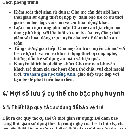
Cách phòng tránh:
Kiểm soát thời gian sử dụng:
Cha mẹ cần đặt giới hạn
thời gian sử dụng thiết bị hợp lý, đảm bảo trẻ có đủ thời
gian cho học tập, vui chơi và các hoạt động khác.
Lựa chọn nội dung phù hợp:
Cha mẹ cần lựa chọn nội
dung phù hợp với lứa tuổi và tâm lý của trẻ, đồng thời
giám sát hoạt động trực tuyến của trẻ để đảm bảo an
toàn.
Tăng cường giao tiếp:
Cha mẹ cần trò chuyện cởi mở với
trẻ về lợi ích và rủi ro khi sử dụng thiết bị công nghệ,
hướng dẫn trẻ sử dụng an toàn và hiệu quả.
Khuyến khích hoạt động khác:
Cha mẹ nên khuyến
khích trẻ tham gia các hoạt động thể chất, vui chơi ngoài
trời,
trẻ tham gia học tiếng Anh
, giao tiếp trực tiếp với
bạn bè để phát triển toàn diện.
4/ Một số lưu ý cụ thể cho bậc phụ huynh
4.1/ Thiết lập quy tắc sử dụng để bảo vệ trẻ
Đặt ra các quy tắc cụ thể về thời gian sử dụng:
Để đảm bảo
rằng thời gian sử dụng thiết bị công nghệ của trẻ là hợp lý, cha
mẹ nên thiết lập quy tắc cụ thể về thời gian sử dụng. Ví dụ, hạn