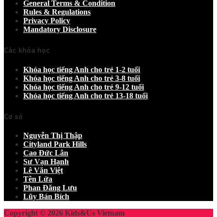
General Terms & Condition
Rules & Regulations
Privacy Policy
Mandatory Disclosure
Các khóa học
Khóa học tiếng Anh cho trẻ 1-2 tuổi
Khóa học tiếng Anh cho trẻ 3-8 tuổi
Khóa học tiếng Anh cho trẻ 9-12 tuổi
Khóa học tiếng Anh cho trẻ 13-18 tuổi
Cơ sở
Nguyễn Thị Thập
Cityland Park Hills
Cao Đức Lân
Sư Vạn Hạnh
Lê Văn Việt
Tên Lửa
Phan Đăng Lưu
Lũy Bán Bích
Copyright © 2026 Kids&Us Vietnam