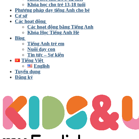
Khóa học cho trẻ 13-18 tuổi
Phương pháp dạy tiếng Anh cho bé
Cơ sở
Các hoạt động
Các hoạt động bằng Tiếng Anh
Khóa Học Tiếng Anh Hè
Blog
Tiếng Anh trẻ em
Nuôi dạy con
Tin tức – Sự kiện
Tiếng Việt
English
Tuyển dụng
Đăng ký