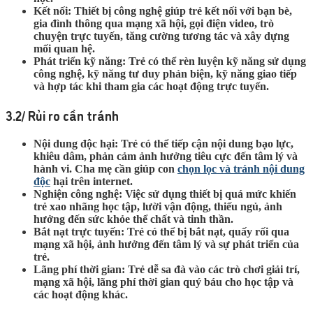
Kết nối:
Thiết bị công nghệ giúp trẻ kết nối với bạn bè,
gia đình thông qua mạng xã hội, gọi điện video, trò
chuyện trực tuyến, tăng cường tương tác và xây dựng
mối quan hệ.
Phát triển kỹ năng:
Trẻ có thể rèn luyện kỹ năng sử dụng
công nghệ, kỹ năng tư duy phản biện, kỹ năng giao tiếp
và hợp tác khi tham gia các hoạt động trực tuyến.
3.2/ Rủi ro cần tránh
Nội dung độc hại:
Trẻ có thể tiếp cận nội dung bạo lực,
khiêu dâm, phản cảm ảnh hưởng tiêu cực đến tâm lý và
hành vi. Cha mẹ cần giúp con
chọn lọc và tránh nội dung
độc
hại trên internet.
Nghiện công nghệ:
Việc sử dụng thiết bị quá mức khiến
trẻ xao nhãng học tập, lười vận động, thiếu ngủ, ảnh
hưởng đến sức khỏe thể chất và tinh thần.
Bắt nạt trực tuyến:
Trẻ có thể bị bắt nạt, quấy rối qua
mạng xã hội, ảnh hưởng đến tâm lý và sự phát triển của
trẻ.
Lãng phí thời gian: Trẻ dễ sa đà vào các trò chơi giải trí,
mạng xã hội, lãng phí thời gian quý báu cho học tập và
các hoạt động khác.