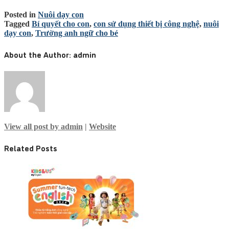
Posted in
Nuôi dạy con
Tagged
Bí quyết cho con
,
con sử dụng thiết bị công nghệ
,
nuôi
dạy con
,
Trường anh ngữ cho bé
About the Author:
admin
View all post by admin
|
Website
Related Posts