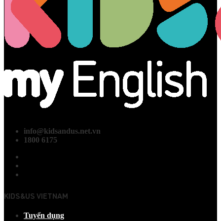
info@kidsandus.net.vn
1800 6175
KIDS&US VIETNAM
Tuyển dụng