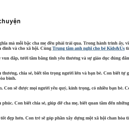
 chuyện
hĩa mà mỗi bậc cha mẹ đều phải trải qua. Trong hành trình ấy, vi
ia đình và cho xã hội. Cùng
Trung tâm anh nghĩ cho bé Kids&Us
tì
un đắp, tưới tắm bằng tình yêu thương và sự giáo dục đúng đắn.
thương, chia sẻ, biết tôn trọng người lớn và bạn bè. Con biết tự g
hòa bình.
n. Con sẽ được mọi người yêu quý, kính trọng, có nhiều bạn bè. Co
h phúc. Con biết chia sẻ, giúp đỡ cha mẹ, biết quan tâm đến nhữn
 tốt đẹp hơn. Con trẻ sẽ góp phần xây dựng một xã hội chan hòa t