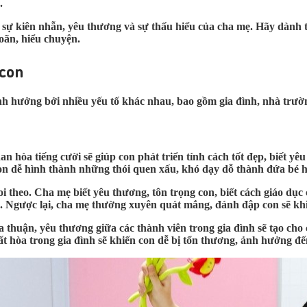
.
 sự kiên nhẫn, yêu thương và sự thấu hiểu của cha mẹ. Hãy dành t
oãn, hiểu chuyện.
 con
nh hưởng bởi nhiều yếu tố khác nhau, bao gồm gia đình, nhà trườn
 hòa tiếng cười sẽ giúp con phát triển tính cách tốt đẹp, biết yê
con dễ hình thành những thói quen xấu, khó dạy dỗ thành đứa bé h
theo. Cha mẹ biết yêu thương, tôn trọng con, biết cách giáo dục 
 Ngược lại, cha mẹ thường xuyên quát mắng, đánh đập con sẽ khiến
thuận, yêu thương giữa các thành viên trong gia đình sẽ tạo cho c
 hòa trong gia đình sẽ khiến con dễ bị tổn thương, ảnh hưởng đến