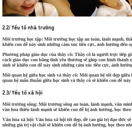
2.2/ Yếu tố nhà trường
Môi trường học tập: Môi trường học tập an toàn, lành mạnh, thân 
khiến con dễ nảy sinh những cảm xúc tiêu cực, ảnh hưởng đến sự 
Phương pháp giáo dục của thầy cô: Thầy cô là người trực tiếp g
cách giáo dục con bằng tình yêu thương sẽ giúp con hình thành 
sinh sẽ khiến con dễ nảy sinh những cảm xúc tiêu cực, ảnh hưởng
Mối quan hệ giữa học sinh và thầy cô: Mối quan hệ tốt đẹp giữa 
quan hệ mâu thuẫn giữa học sinh và thầy cô sẽ khiến con dễ nảy 
2.3/ Yếu tố xã hội
Môi trường sống: Môi trường sống an toàn, lành mạnh, văn minh s
văn hóa thiếu lành mạnh sẽ khiến con dễ bị ảnh hưởng, học theo
Văn hóa xã hội: Văn hóa xã hội tốt đẹp, đề cao giá trị đạo đức 
những giá trị vật chất sẽ khiến con dễ bị ảnh hưởng, học theo n