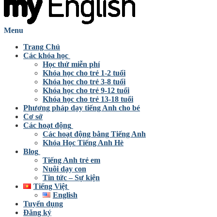
Menu
Trang Chủ
Các khóa học
Học thử miễn phí
Khóa học cho trẻ 1-2 tuổi
Khóa học cho trẻ 3-8 tuổi
Khóa học cho trẻ 9-12 tuổi
Khóa học cho trẻ 13-18 tuổi
Phương pháp dạy tiếng Anh cho bé
Cơ sở
Các hoạt động
Các hoạt động bằng Tiếng Anh
Khóa Học Tiếng Anh Hè
Blog
Tiếng Anh trẻ em
Nuôi dạy con
Tin tức – Sự kiện
Tiếng Việt
English
Tuyển dụng
Đăng ký