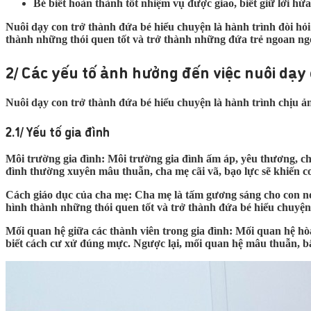
Bé biết hoàn thành tốt nhiệm vụ được giao, biết giữ lời hứa
Nuôi dạy con trở thành đứa bé hiểu chuyện là hành trình đòi hỏi
thành những thói quen tốt và trở thành những đứa trẻ ngoan ng
2/ Các yếu tố ảnh hưởng đến việc nuôi dạy
Nuôi dạy con trở thành đứa bé hiểu chuyện là hành trình chịu ả
2.1/ Yếu tố gia đình
Môi trường gia đình: Môi trường gia đình ấm áp, yêu thương, chan
đình thường xuyên mâu thuẫn, cha mẹ cãi vã, bạo lực sẽ khiến 
Cách giáo dục của cha mẹ: Cha mẹ là tấm gương sáng cho con noi 
hình thành những thói quen tốt và trở thành đứa bé hiểu chuyện.
Mối quan hệ giữa các thành viên trong gia đình: Mối quan hệ hòa 
biết cách cư xử đúng mực. Ngược lại, mối quan hệ mâu thuẫn, bất