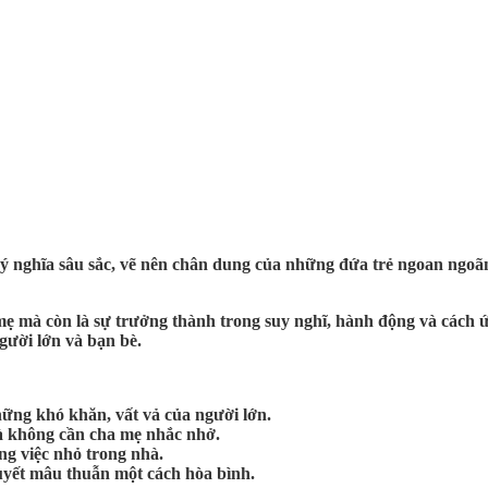
nghĩa sâu sắc, vẽ nên chân dung của những đứa trẻ ngoan ngoãn,
mẹ mà còn là sự trưởng thành trong suy nghĩ, hành động và cách 
người lớn và bạn bè.
những khó khăn, vất vả của người lớn.
 mà không cần cha mẹ nhắc nhở.
ững việc nhỏ trong nhà.
quyết mâu thuẫn một cách hòa bình.