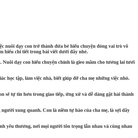
ệc nuôi dạy con trở thành đứa bé hiểu chuyện đóng vai trò vô
m hiểu chi tiết trong bài viết dưới đây nhé.
 Nuôi dạy con hiểu chuyện chính là gieo mầm cho tương lai tươi
iác học tập, làm việc nhà, biết giúp đỡ cha mẹ những việc nhỏ.
n sẽ tự tin hơn trong giao tiếp, ứng xử và dễ dàng gặt hái thành
g người xung quanh. Con là niềm tự hào của cha mẹ, là sợi dây
ình yêu thương, nơi mọi người tôn trọng lẫn nhau và cùng nhau