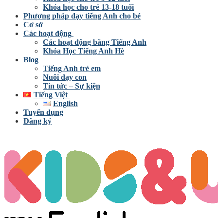
Khóa học cho trẻ 13-18 tuổi
Phương pháp dạy tiếng Anh cho bé
Cơ sở
Các hoạt động
Các hoạt động bằng Tiếng Anh
Khóa Học Tiếng Anh Hè
Blog
Tiếng Anh trẻ em
Nuôi dạy con
Tin tức – Sự kiện
Tiếng Việt
English
Tuyển dụng
Đăng ký