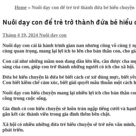
Home
»
Nuôi dạy con để trẻ trở thành đứa bé hiểu chuyện
Nuôi dạy con để trẻ trở thành đứa bé hiểu
Tháng 4 19, 2024
Nuôi dạy con
Nuôi dạy con cái là hành trình gian nan nhưng cũng vô cùng ý ng
cùng quan trọng, mang lại lợi ích to lớn cho bản thân con, cho g
Con cái như những mầm non đang dần lớn lên, cần được cha mẹ v
sáng của con, giúp con trở thành những người có ích cho xã hội.
Đứa bé hiểu chuyện là đứa bé biết cách cư xử đúng mực, biết yêu 
Con biết kiềm chế cảm xúc, biết giải quyết mâu thuẫn một cách 
Nuôi dạy con hiểu chuyện mang lại nhiều lợi ích cho bản thân co
công trong cuộc sống.
Gia đình có con hiểu chuyện sẽ luôn tràn ngập tiếng cười và hạn
gắn kết các thành viên trong gia đình thêm bền chặt.
Xã hội có nhiều những đứa trẻ hiểu chuyện sẽ trở nên văn minh,
phát triển.