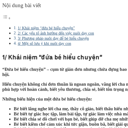
Nội dung bài viết
1/ Khái niệm “đứa bé hiểu chuyện”
2/ Các yếu tố ảnh hưởng đến việc nuôi dạy con
3/ Phương pháp nuôi dạy để bé hiểu chuyện
4/ Một số lưu ý khi nuôi dạy con
1/ Khái niệm “đứa bé hiểu chuyện”
“Đứa bé hiểu chuyện” – cụm từ giản đơn nhưng chứa đựng bao ý 
hội.
Hiểu chuyện không chỉ đơn thuần là ngoan ngoãn, vâng lời cha 
phù hợp với hoàn cảnh, biết yêu thương, chia sẻ, biết tôn trọng 
Những biểu hiện của một đứa bé hiểu chuyện:
Bé biết lắng nghe lời cha mẹ, thầy cô giáo, biết thấu hiểu 
Bé biết tự giác học tập, làm bài tập, tự giác làm việc nhà
Bé biết chia sẻ đồ chơi với bạn bè, biết giúp đỡ cha mẹ nh
Bé biết kiềm chế cảm xúc khi tức giận, buồn bã, biết giải 