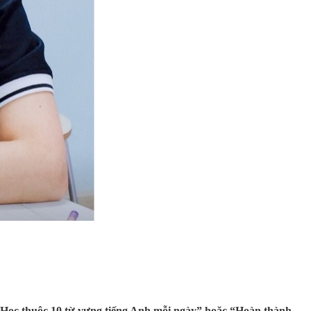
ụ: “Học thuộc 10 từ vựng tiếng Anh mỗi ngày” hoặc “Hoàn thành