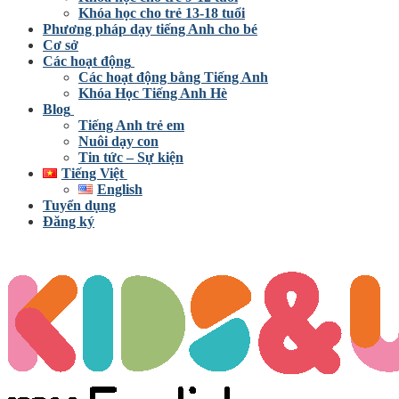
Khóa học cho trẻ 13-18 tuổi
Phương pháp dạy tiếng Anh cho bé
Cơ sở
Các hoạt động
Các hoạt động bằng Tiếng Anh
Khóa Học Tiếng Anh Hè
Blog
Tiếng Anh trẻ em
Nuôi dạy con
Tin tức – Sự kiện
Tiếng Việt
English
Tuyển dụng
Đăng ký