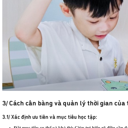
3/ Cách cân bàng và quản lý thời gian của 
3.1/ Xác định ưu tiên và mục tiêu học tập:
Đặt mục tiêu cụ thể và khả thi:
Giúp trẻ hiểu rõ điều cần đ