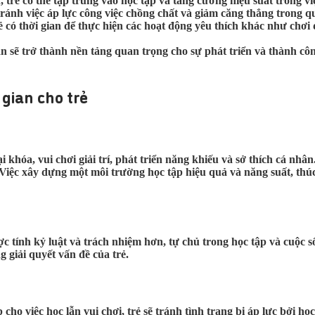
trẻ có thể tập trung vào học tập và tăng cường hiệu suất trong việ
 tránh việc áp lực công việc chồng chất và giảm căng thẳng trong q
 có thời gian để thực hiện các hoạt động yêu thích khác như chơi 
 sẽ trở thành nền tảng quan trọng cho sự phát triển và thành công 
 gian cho trẻ
i khóa, vui chơi giải trí, phát triển năng khiếu và sở thích cá nh
ần. Việc xây dựng một môi trường học tập hiệu quả và năng suất, th
c tính kỷ luật và trách nhiệm hơn, tự chủ trong học tập và cuộc s
 giải quyết vấn đề của trẻ.
cho việc học lẫn vui chơi, trẻ sẽ tránh tình trạng bị áp lực bởi học