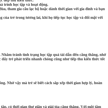
c tiếp thu kiến thức.
uá trình học tập và hoạt động.
đùa, tham gia câu lạc bộ hoặc dành thời gian với gia đình và bạn
của trẻ trong tương lai, khi họ tiếp tục học tập và đối mặt với
ân. Nhằm tránh tình trạng học tập quá tải dẫn đến căng thẳng, nhờ
úc đẩy trẻ phát triển nhanh chóng cũng như tiếp thu kiến thức tốt
ống. Nhờ vậy mà trẻ sẽ biết cách sắp xếp thời gian hợp lý, hoàn
 tập, có thời gian thư giãn và giải tỏa căng thẳng. Với một tâm