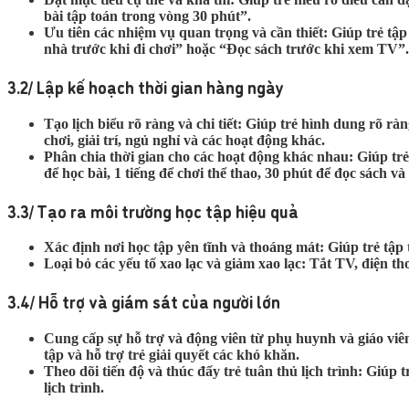
bài tập toán trong vòng 30 phút”.
Ưu tiên các nhiệm vụ quan trọng và cần thiết:
Giúp trẻ tập
nhà trước khi đi chơi” hoặc “Đọc sách trước khi xem TV”.
3.2/ Lập kế hoạch thời gian hàng ngày
Tạo lịch biểu rõ ràng và chi tiết:
Giúp trẻ hình dung rõ ràng
chơi, giải trí, ngủ nghỉ và các hoạt động khác.
Phân chia thời gian cho các hoạt động khác nhau:
Giúp trẻ
để học bài, 1 tiếng để chơi thể thao, 30 phút để đọc sách và
3.3/ Tạo ra môi trường học tập hiệu quả
Xác định nơi học tập yên tĩnh và thoáng mát:
Giúp trẻ tập 
Loại bỏ các yếu tố xao lạc và giảm xao lạc:
Tắt TV, điện tho
3.4/ Hỗ trợ và giám sát của người lớn
Cung cấp sự hỗ trợ và động viên từ phụ huynh và giáo viê
tập và hỗ trợ trẻ giải quyết các khó khăn.
Theo dõi tiến độ và thúc đẩy trẻ tuân thủ lịch trình:
Giúp tr
lịch trình.