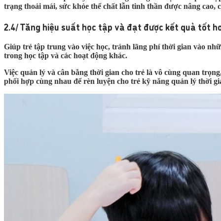
trạng thoải mái, sức khỏe thể chất lẫn tinh thần được nâng cao, 
2.4/ Tăng hiệu suất học tập và đạt được kết quả tốt h
Giúp trẻ tập trung vào việc học, tránh lãng phí thời gian vào nh
trong học tập và các hoạt động khác.
Việc quản lý và cân bằng thời gian cho trẻ là vô cùng quan trọng
phối hợp cùng nhau để rèn luyện cho trẻ kỹ năng quản lý thời gi