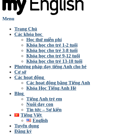
Menu
Trang Chủ
Các khóa học
Học thử miễn phí
Khóa học cho trẻ 1-2 tuổi
Khóa học cho trẻ 3-8 tuổi
Khóa học cho trẻ 9-12 tuổi
Khóa học cho trẻ 13-18 tuổi
Phương pháp dạy tiếng Anh cho bé
Cơ sở
Các hoạt động
Các hoạt động bằng Tiếng Anh
Khóa Học Tiếng Anh Hè
Blog
Tiếng Anh trẻ em
Nuôi dạy con
Tin tức – Sự kiện
Tiếng Việt
English
Tuyển dụng
Đăng ký