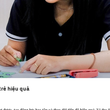
trẻ hiệu quả
ạt được, tạo động lực học tập và theo dõi tiến độ hiệu quả. Ví d