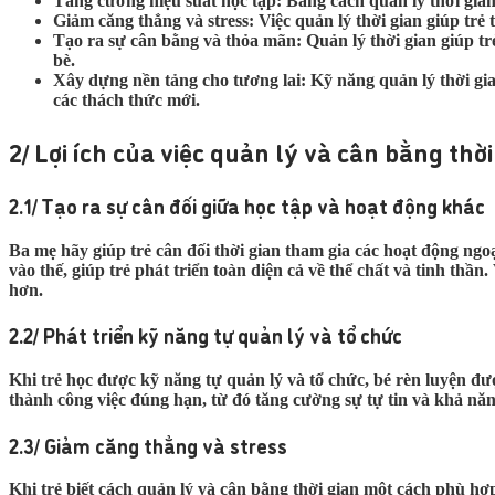
Tăng cường hiệu suất học tập: Bằng cách quản lý thời gian, 
Giảm căng thẳng và stress: Việc quản lý thời gian giúp trẻ
Tạo ra sự cân bằng và thỏa mãn: Quản lý thời gian giúp trẻ
bè.
Xây dựng nền tảng cho tương lai: Kỹ năng quản lý thời gian
các thách thức mới.
2/ Lợi ích của việc quản lý và cân bằng thời
2.1/ Tạo ra sự cân đối giữa học tập và hoạt động khác
Ba mẹ hãy giúp trẻ cân đối thời gian tham gia các hoạt động ngoạ
vào thế, giúp trẻ phát triển toàn diện cả về thể chất và tinh th
hơn.
2.2/ Phát triển kỹ năng tự quản lý và tổ chức
Khi trẻ học được kỹ năng tự quản lý và tổ chức, bé rèn luyện đượ
thành công việc đúng hạn, từ đó tăng cường sự tự tin và khả năng
2.3/ Giảm căng thẳng và stress
Khi trẻ biết cách quản lý và cân bằng thời gian một cách phù hợp 