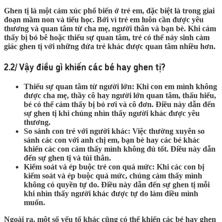
Ghen tị là một cảm xúc phổ biến ở trẻ em, đặc biệt là trong giai
đoạn mầm non và tiểu học. Bởi vì trẻ em luôn cần được yêu
thương và quan tâm từ cha mẹ, người thân và bạn bè. Khi cảm
thấy bị bỏ bê hoặc thiếu sự quan tâm, trẻ có thể nảy sinh cảm
giác ghen tị với những đứa trẻ khác được quan tâm nhiều hơn.
2.2/ Vậy điều gì khiến các bé hay ghen tị?
Thiếu sự quan tâm từ người lớn:
Khi con em mình không
được cha mẹ, thầy cô hay người lớn quan tâm, thấu hiểu,
bé có thể cảm thấy bị bỏ rơi và cô đơn. Điều này dẫn đến
sự ghen tị khi chúng nhìn thấy người khác được yêu
thương.
So sánh con trẻ với người khác:
Việc thường xuyên so
sánh các con với anh chị em, bạn bè hay các bé khác
khiến các con cảm thấy mình không đủ tốt. Điều này dẫn
đến sự ghen tị và tủi thân.
Kiểm soát và ép buộc trẻ con quá mức:
Khi các con bị
kiểm soát và ép buộc quá mức, chúng cảm thấy mình
không có quyền tự do. Điều này dẫn đến sự ghen tị mỗi
khi nhìn thấy người khác được tự do làm điều mình
muốn.
Ngoài ra, một số yếu tố khác cũng có thể khiến các bé hay ghen