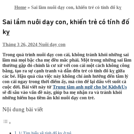
Home
»
Sai lầm nuôi dạy con, khiến trẻ có tính đố kỵ
Sai lầm nuôi dạy con, khiến trẻ có tính đố
kỵ
Tháng 3 26, 2024
Nuôi dạy con
Trong quá trình nuôi dạy con cái, không tránh khỏi những sai
lầm mà mọi bậc cha mẹ đều mắc phải. Một trong những sai lầm
thường gặp đó chính là cư xử với con cái một cách không công
bằng, tạo ra sự cạnh tranh và dẫn đến trẻ có tính đố kỵ giữa
các bé. Hậu quả của việc này không chỉ ảnh hưởng đến tâm lý
con cái ngay trong thời điểm ấy, mà còn để lại dấu vết suốt cả
cuộc đời. Bài viết này từ
Trung tâm anh ngữ cho bé Kids&Us
sẽ đi sâu vào vấn đề này, giúp ba mẹ nhận ra và tránh khỏi
những hiểm họa tiềm ẩn khi nuôi dạy con trẻ.
Nội dung bài viết
1/ Tìm hiểu về tính đố kỵ ở trẻ