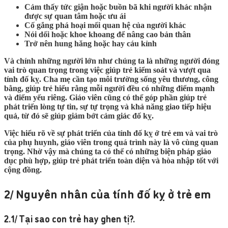
Cảm thấy tức giận hoặc buồn bã khi người khác nhận
được sự quan tâm hoặc ưu ái
Cố gắng phá hoại mối quan hệ của người khác
Nói dối hoặc khoe khoang để nâng cao bản thân
Trở nên hung hăng hoặc hay cáu kỉnh
Và chính những người lớn như chúng ta là những người đóng
vai trò quan trọng trong việc giúp trẻ kiểm soát và vượt qua
tính đố kỵ. Cha mẹ cần tạo môi trường sống yêu thương, công
bằng, giúp trẻ hiểu rằng mỗi người đều có những điểm mạnh
và điểm yếu riêng. Giáo viên cũng có thể góp phần giúp trẻ
phát triển lòng tự tin, sự tự trọng và khả năng giao tiếp hiệu
quả, từ đó sẽ giúp giảm bớt cảm giác đố kỵ.
Việc hiểu rõ về sự phát triển của tính đố kỵ ở trẻ em và vai trò
của phụ huynh, giáo viên trong quá trình này là vô cùng quan
trọng. Nhờ vậy mà chúng ta có thể có những biện pháp giáo
dục phù hợp, giúp trẻ phát triển toàn diện và hòa nhập tốt với
cộng đồng.
2/ Nguyên nhân của tính đố kỵ ở trẻ em
2.1/ Tại sao con trẻ hay ghen tị?
.