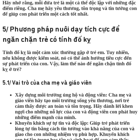
Hãy nhớ rằng, mỗi đứa trẻ là một cá thể độc lập với những đặc
điểm riêng. Cha mẹ hãy yêu thương, tôn trọng và tin tưởng con
để giúp con phát triển một cách tốt nhất.
5/ Phương pháp nuôi dạy tích cực để
ngăn chặn trẻ có tính đố kỵ
Tính đố kỵ là một cảm xúc thường gặp ở trẻ em. Tuy nhiên,
nếu không được kiểm soát, nó có thể ảnh hưởng tiêu cực đến
sự phát triển của con. Vậy, làm thế nào để ngăn chặn tính đố
kỵ ở trẻ?
5.1/ Vai trò của cha mẹ và giáo viên
Xây dựng môi trường ủng hộ và động viên:
Cha mẹ và
giáo viên hãy tạo môi trường sống yêu thương, nơi trẻ
cảm thấy được an toàn và tôn trọng. Hãy dành lời khen
ngợi cho những nỗ lực của con và động viên con phát huy
những điểm mạnh của mình.
Khuyến khích sự tự tin và độc lập:
Giúp trẻ phát triển
lòng tự tin bằng cách tin tưởng vào khả năng của con và
giao cho con những nhiệm vụ phù hợp. Khuyến khích
con tự lập trong học tập và sinh hoạt để con cảm thấy