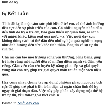
tính đố kỵ
6/ Kết luận
Tính đố kỵ là một cảm xúc phổ biến ở trẻ em, có thể ảnh hưởng
tiêu cực đến sự phát triển của con. Có nhiều nguyên nhân dẫn
đến tính đố kỵ ở trẻ em, bao gồm thiếu sự quan tâm, so sánh
với người khác, kiểm soát quá mức, v.v. Việc nuôi dạy con
không đúng cách có thể dẫn đến những hậu quả nghiêm trọng
như ảnh hưởng đến sức khỏe tinh thần, lòng tin và sự tự tin
của trẻ.
Cha mẹ cần tạo môi trường sống yêu thương, công bằng, giúp
trẻ hiểu rằng mỗi người đều có những điểm mạnh và điểm yếu
riêng. Giáo viên cần rèn luyện kỹ năng giao tiếp và giải quyết
xung đột cho trẻ, giúp trẻ giải quyết mâu thuẫn một cách hiệu
quả.
Hãy cùng nhau chung tay áp dụng phương pháp nuôi dạy tích
cực để giúp trẻ phát triển toàn diện và ngăn chặn tính đố kỵ
ngay từ giai đoạn đầu. Việc này góp phần xây dựng một thế hệ
trẻ tự tin, yêu thương và biết chia sẻ.
Posted in
Nuôi dạy con