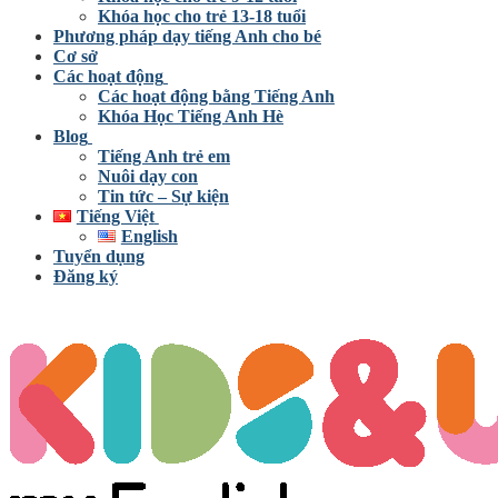
Khóa học cho trẻ 13-18 tuổi
Phương pháp dạy tiếng Anh cho bé
Cơ sở
Các hoạt động
Các hoạt động bằng Tiếng Anh
Khóa Học Tiếng Anh Hè
Blog
Tiếng Anh trẻ em
Nuôi dạy con
Tin tức – Sự kiện
Tiếng Việt
English
Tuyển dụng
Đăng ký