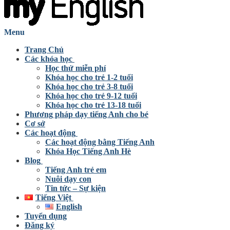
Menu
Trang Chủ
Các khóa học
Học thử miễn phí
Khóa học cho trẻ 1-2 tuổi
Khóa học cho trẻ 3-8 tuổi
Khóa học cho trẻ 9-12 tuổi
Khóa học cho trẻ 13-18 tuổi
Phương pháp dạy tiếng Anh cho bé
Cơ sở
Các hoạt động
Các hoạt động bằng Tiếng Anh
Khóa Học Tiếng Anh Hè
Blog
Tiếng Anh trẻ em
Nuôi dạy con
Tin tức – Sự kiện
Tiếng Việt
English
Tuyển dụng
Đăng ký