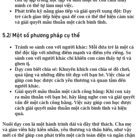
mình có thể tự làm mọi việc.
Phát triển kỹ năng giao tiếp và giải quyết xung đột:
Dạy
trẻ cách giao tiếp hiệu quả để con có thể thể hiện cảm xúc
và giải quyết mâu thuẫn một cách bình tĩnh.
5.2/ Một số phương pháp cụ thể
Tránh so sánh con với người khác:
Mỗi đứa trẻ là một cá
thể độc lập với những điểm mạnh và điểm yếu riêng. So
sánh con với người khác chỉ khiến con cảm thấy tự ti và
ghen tị.
Dạy con biết chia sẻ:
Khuyến khích con chia sẻ đồ chơi,
quà tặng và những điều tốt đẹp với bạn bè. Việc chia sẻ
giúp con học được cách yêu thương và quan tâm đến
người khác.
Giải quyết mâu thuẫn một cách công bằng:
Khi con xảy
ra mâu thuẫn với bạn bè, hãy lắng nghe con và giải quyết
vấn đề một cách công bằng. Việc này giúp con học được
cách giải quyết mâu thuẫn một cách bình tĩnh và hiệu
quả.
Nuôi dạy con là một hành trình dài và đầy thử thách. Cha mẹ
và giáo viên hãy kiên nhẫn, yêu thương và thấu hiểu, như vậy
mới có thể giúp con phát triển một cách toàn diện và ngăn chặn