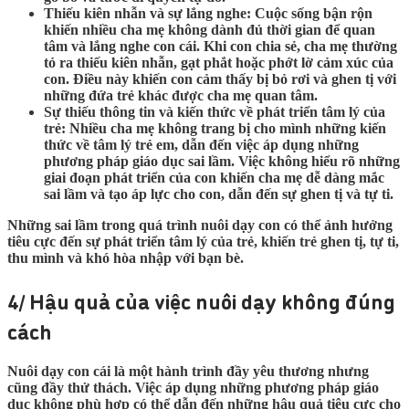
Thiếu kiên nhẫn và sự lắng nghe:
Cuộc sống bận rộn
khiến nhiều cha mẹ không dành đủ thời gian để quan
tâm và lắng nghe con cái. Khi con chia sẻ, cha mẹ thường
tỏ ra thiếu kiên nhẫn, gạt phắt hoặc phớt lờ cảm xúc của
con. Điều này khiến con cảm thấy bị bỏ rơi và ghen tị với
những đứa trẻ khác được cha mẹ quan tâm.
Sự thiếu thông tin và kiến thức về phát triển tâm lý của
trẻ:
Nhiều cha mẹ không trang bị cho mình những kiến
thức về tâm lý trẻ em, dẫn đến việc áp dụng những
phương pháp giáo dục sai lầm. Việc không hiểu rõ những
giai đoạn phát triển của con khiến cha mẹ dễ dàng mắc
sai lầm và tạo áp lực cho con, dẫn đến sự ghen tị và tự ti.
Những sai lầm trong quá trình nuôi dạy con có thể ảnh hưởng
tiêu cực đến sự phát triển tâm lý của trẻ, khiến trẻ ghen tị, tự ti,
thu mình và khó hòa nhập với bạn bè.
4/ Hậu quả của việc nuôi dạy không đúng
cách
Nuôi dạy con cái là một hành trình đầy yêu thương nhưng
cũng đầy thử thách. Việc áp dụng những phương pháp giáo
dục không phù hợp có thể dẫn đến những hậu quả tiêu cực cho