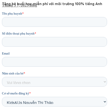
Tặng bé buổi học miễn phí với môi trường 100% tiếng Anh
Tháng 5 7, 2025
Blog