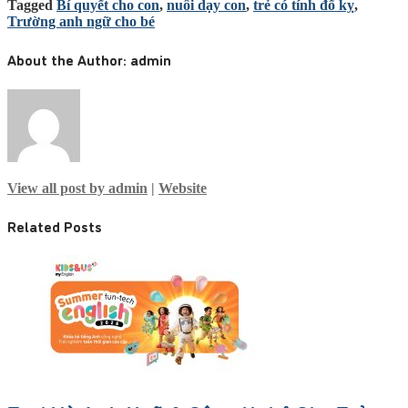
Tagged
Bí quyết cho con
,
nuôi dạy con
,
trẻ có tính đố kỵ
,
Trường anh ngữ cho bé
About the Author:
admin
View all post by admin
|
Website
Related Posts