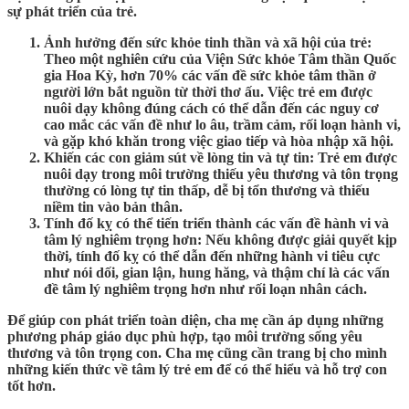
sự phát triển của trẻ.
Ảnh hưởng đến sức khỏe tinh thần và xã hội của trẻ:
Theo một nghiên cứu của Viện Sức khỏe Tâm thần Quốc
gia Hoa Kỳ, hơn 70% các vấn đề sức khỏe tâm thần ở
người lớn bắt nguồn từ thời thơ ấu. Việc trẻ em được
nuôi dạy không đúng cách có thể dẫn đến các nguy cơ
cao mắc các vấn đề như lo âu, trầm cảm, rối loạn hành vi,
và gặp khó khăn trong việc giao tiếp và hòa nhập xã hội.
Khiến các con giảm sút về lòng tin và tự tin: Trẻ em được
nuôi dạy trong môi trường thiếu yêu thương và tôn trọng
thường có lòng tự tin thấp, dễ bị tổn thương và thiếu
niềm tin vào bản thân.
Tính đố kỵ có thể tiến triển thành các vấn đề hành vi và
tâm lý nghiêm trọng hơn: Nếu không được giải quyết kịp
thời, tính đố kỵ có thể dẫn đến những hành vi tiêu cực
như nói dối, gian lận, hung hăng, và thậm chí là các vấn
đề tâm lý nghiêm trọng hơn như rối loạn nhân cách.
Để giúp con phát triển toàn diện, cha mẹ cần áp dụng những
phương pháp giáo dục phù hợp, tạo môi trường sống yêu
thương và tôn trọng con. Cha mẹ cũng cần trang bị cho mình
những kiến thức về tâm lý trẻ em để có thể hiểu và hỗ trợ con
tốt hơn.