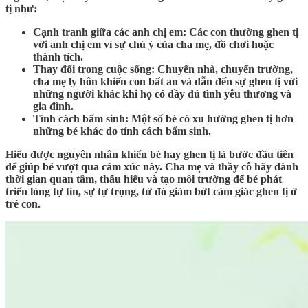
tị như:
Cạnh tranh giữa các anh chị em: Các con thường ghen tị
với anh chị em vì sự chú ý của cha mẹ, đồ chơi hoặc
thành tích.
Thay đổi trong cuộc sống: Chuyển nhà, chuyển trường,
cha mẹ ly hôn khiến con bất an và dẫn đến sự ghen tị với
những người khác khi họ có đầy đủ tình yêu thương và
gia đình.
Tính cách bẩm sinh: Một số bé có xu hướng ghen tị hơn
những bé khác do tính cách bẩm sinh.
Hiểu được nguyên nhân khiến bé hay ghen tị là bước đầu tiên
để giúp bé vượt qua cảm xúc này. Cha mẹ và thầy cô hãy dành
thời gian quan tâm, thấu hiểu và tạo môi trường để bé phát
triển lòng tự tin, sự tự trọng, từ đó giảm bớt cảm giác ghen tị ở
trẻ con.