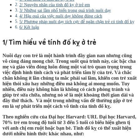
2/ Nguyên nhân của tính đố kỵ ở trẻ em
3/ Những sai lầm phổ biến trong quá trình nuôi dạy
4/ Hậu quả của việc nuôi dạy không đúng cách
5/ Phương pháp nuôi dạy tích cực để ngăn chặn trẻ có tính đố kỵ
6/ Kết luận
1/ Tìm hiểu về tính đố kỵ ở trẻ
Nuôi dạy con trẻ là một hành trình đầy gian nan nhưng cũng
vô cùng đáng mong chờ. Trong suốt quá trình này, các bậc cha
mẹ và giáo viên đóng luôn đóng một vai trò quan trọng trong
việc định hình tính cách và phát triển tâm lý của trẻ. Và chắc
chắn không ít lần chúng ta mắc phải sai lầm, khiến con trẻ xuất
hiện thói xấu hay những điều mà không ai mong muốn. Tuy
nhiên, điều này không hẳn là không có cách phòng tránh và
giúp trẻ sửa chữa, nhưng nó sẽ là một khoảng thời gian dài và
đầy thử thách. Và một trong những vấn đề thường gặp ở trẻ
em là sự phát triển một cách vô tình của tính đố kỵ.
Theo nghiên cứu của Đại học Harvard: URL Đại học Harvard,
70% trẻ em trong độ tuổi từ 3 đến 5 tuổi có biểu hiện ghen tị
với anh chị em ruột hoặc bạn bè. Tính đố kỵ có thể xuất hiện
dưới nhiều hình thức khác nhau, như: