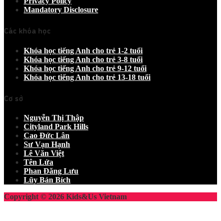
Privacy Policy
Mandatory Disclosure
Các khóa học
Khóa học tiếng Anh cho trẻ 1-2 tuổi
Khóa học tiếng Anh cho trẻ 3-8 tuổi
Khóa học tiếng Anh cho trẻ 9-12 tuổi
Khóa học tiếng Anh cho trẻ 13-18 tuổi
Cơ sở
Nguyễn Thị Thập
Cityland Park Hills
Cao Đức Lân
Sư Vạn Hạnh
Lê Văn Việt
Tên Lửa
Phan Đăng Lưu
Lũy Bán Bích
Copyright © 2026 Kids&Us Vietnam