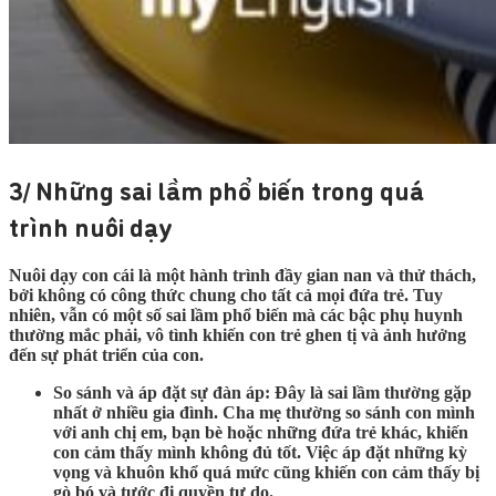
3/ Những sai lầm phổ biến trong quá
trình nuôi dạy
Nuôi dạy con cái là một hành trình đầy gian nan và thử thách,
bởi không có công thức chung cho tất cả mọi đứa trẻ. Tuy
nhiên, vẫn có một số sai lầm phổ biến mà các bậc phụ huynh
thường mắc phải, vô tình khiến con trẻ ghen tị và ảnh hưởng
đến sự phát triển của con.
So sánh và áp đặt sự đàn áp:
Đây là sai lầm thường gặp
nhất ở nhiều gia đình. Cha mẹ thường so sánh con mình
với anh chị em, bạn bè hoặc những đứa trẻ khác, khiến
con cảm thấy mình không đủ tốt. Việc áp đặt những kỳ
vọng và khuôn khổ quá mức cũng khiến con cảm thấy bị
gò bó và tước đi quyền tự do.