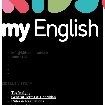
info@kidsandus.net.vn
1800 6175
KIDS&US VIETNAM
Tuyển dụng
General Terms & Condition
Rules & Regulations