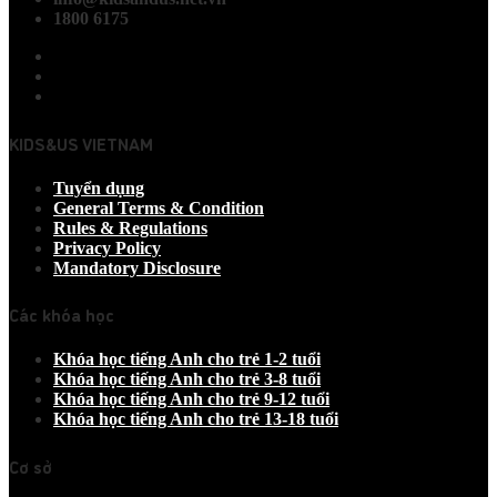
1800 6175
KIDS&US VIETNAM
Tuyển dụng
General Terms & Condition
Rules & Regulations
Privacy Policy
Mandatory Disclosure
Các khóa học
Khóa học tiếng Anh cho trẻ 1-2 tuổi
Khóa học tiếng Anh cho trẻ 3-8 tuổi
Khóa học tiếng Anh cho trẻ 9-12 tuổi
Khóa học tiếng Anh cho trẻ 13-18 tuổi
Cơ sở