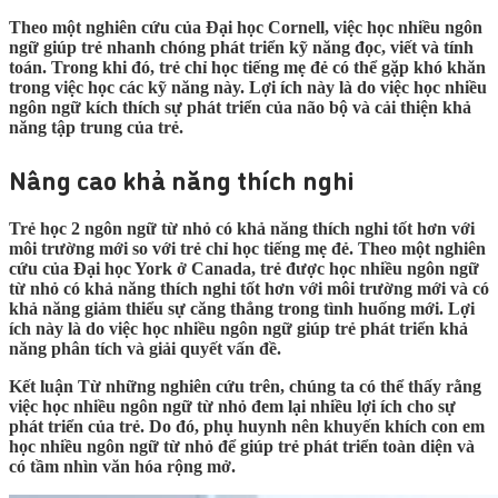
Theo một nghiên cứu của Đại học Cornell, việc học nhiều ngôn
ngữ giúp trẻ nhanh chóng phát triển kỹ năng đọc, viết và tính
toán. Trong khi đó, trẻ chỉ học tiếng mẹ đẻ có thể gặp khó khăn
trong việc học các kỹ năng này. Lợi ích này là do việc học nhiều
ngôn ngữ kích thích sự phát triển của não bộ và cải thiện khả
năng tập trung của trẻ.
Nâng cao khả năng thích nghi
Trẻ học 2 ngôn ngữ từ nhỏ có khả năng thích nghi tốt hơn với
môi trường mới so với trẻ chỉ học tiếng mẹ đẻ. Theo một nghiên
cứu của Đại học York ở Canada, trẻ được học nhiều ngôn ngữ
từ nhỏ có khả năng thích nghi tốt hơn với môi trường mới và có
khả năng giảm thiểu sự căng thẳng trong tình huống mới. Lợi
ích này là do việc học nhiều ngôn ngữ giúp trẻ phát triển khả
năng phân tích và giải quyết vấn đề.
Kết luận Từ những nghiên cứu trên, chúng ta có thể thấy rằng
việc học nhiều ngôn ngữ từ nhỏ đem lại nhiều lợi ích cho sự
phát triển của trẻ. Do đó, phụ huynh nên khuyến khích con em
học nhiều ngôn ngữ từ nhỏ để giúp trẻ phát triển toàn diện và
có tầm nhìn văn hóa rộng mở.