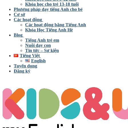
Khóa học cho trẻ 13-18 tuổi
Phương pháp dạy tiếng Anh cho bé
Cơ sở
Các hoạt động
Các hoạt động bằng Tiếng Anh
Khóa Học Tiếng Anh Hè
Blog
Tiếng Anh trẻ em
Nuôi dạy con
Tin tức – Sự kiện
Tiếng Việt
English
Tuyển dụng
Đăng ký