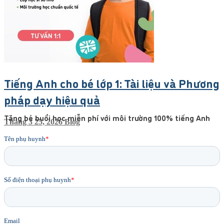
Tiếng Anh cho bé lớp 1: Tài liệu và Phương
pháp dạy hiệu quả
Tặng bé buổi học miễn phí với môi trường 100% tiếng Anh
Tháng 3 25, 2026
Blog