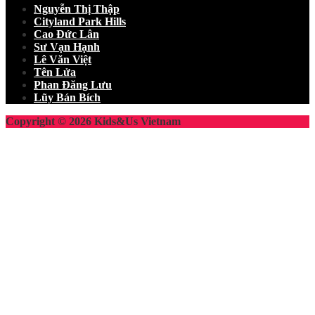
Nguyễn Thị Thập
Cityland Park Hills
Cao Đức Lân
Sư Vạn Hạnh
Lê Văn Việt
Tên Lửa
Phan Đăng Lưu
Lũy Bán Bích
Copyright © 2026 Kids&Us Vietnam