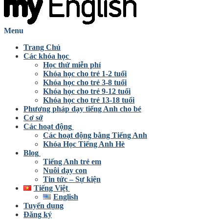
Menu
Trang Chủ
Các khóa học
Học thử miễn phí
Khóa học cho trẻ 1-2 tuổi
Khóa học cho trẻ 3-8 tuổi
Khóa học cho trẻ 9-12 tuổi
Khóa học cho trẻ 13-18 tuổi
Phương pháp dạy tiếng Anh cho bé
Cơ sở
Các hoạt động
Các hoạt động bằng Tiếng Anh
Khóa Học Tiếng Anh Hè
Blog
Tiếng Anh trẻ em
Nuôi dạy con
Tin tức – Sự kiện
Tiếng Việt
English
Tuyển dụng
Đăng ký