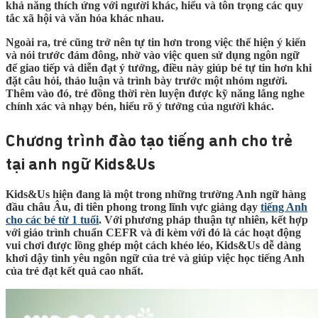
khả năng thích ứng với người khác, hiểu và tôn trọng các quy
tắc xã hội và văn hóa khác nhau.
Ngoài ra, trẻ cũng trở nên tự tin hơn trong việc thể hiện ý kiến
và nói trước đám đông, nhờ vào việc quen sử dụng ngôn ngữ
để giao tiếp và diễn đạt ý tưởng, điều này giúp bé tự tin hơn khi
đặt câu hỏi, thảo luận và trình bày trước một nhóm người.
Thêm vào đó, trẻ đồng thời rèn luyện được kỹ năng lắng nghe
chính xác và nhạy bén, hiểu rõ ý tưởng của người khác.
Chương trình đào tạo tiếng anh cho trẻ
tại anh ngữ Kids&Us
Kids&Us hiện đang là một trong những trường Anh ngữ hàng
đầu châu Âu, đi tiên phong trong lĩnh vực giảng dạy
tiếng Anh
cho các bé từ 1 tuổi
. Với phương pháp thuận tự nhiên, kết hợp
với giáo trình chuẩn CEFR và đi kèm với đó là các hoạt động
vui chơi được lồng ghép một cách khéo léo, Kids&Us dễ dàng
khơi dậy tình yêu ngôn ngữ của trẻ và giúp việc học tiếng Anh
của trẻ đạt kết quả cao nhất.