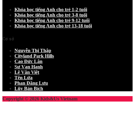
Khóa học tiếng Anh cho trẻ 1-2 tuổi
Khóa học tiếng Anh cho trẻ 3-8 tuổi
Khóa học tiếng Anh cho trẻ 9-12 tuổi
Khóa học tiếng Anh cho trẻ 13-18 tuổi
Cơ sở
Nguyễn Thị Thập
Cityland Park Hills
Cao Đức Lân
Sư Vạn Hạnh
Lê Văn Việt
Tên Lửa
Phan Đăng Lưu
Lũy Bán Bích
Copyright © 2026 Kids&Us Vietnam