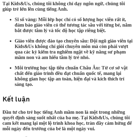
Tại Kids&Us, chúng tôi không chỉ dạy ngôn ngữ, chúng tôi
giúp trẻ lớn lên cùng tiếng Anh.
Sĩ số vàng:
Mỗi lớp học chỉ có số lượng học viên rất ít,
đảm bảo giáo viên có thể tương tác sâu với từng bé, nắm
bắt được tâm lý và tốc độ học tập riêng biệt.
Giáo viên được đào tạo chuyên sâu:
Đội ngũ giáo viên tại
Kids&Us không chỉ giỏi chuyên môn mà còn phải vượt
qua các kỳ kiểm tra nghiêm ngặt về kỹ năng sư phạm
mầm non và am hiểu tâm lý trẻ nhỏ.
Môi trường học tập tiêu chuẩn Châu Âu:
Từ cơ sở vật
chất đến giáo trình đều đạt chuẩn quốc tế, mang lại
không gian học tập an toàn, hiện đại và kích thích trí
sáng tạo.
Kết luận
Đầu tư cho trẻ học
tiếng Anh mầm non
là một trong những
quyết định sáng suốt nhất của ba mẹ. Tại Kids&Us, chúng tôi
cam kết mang lại một lộ trình khoa học, tràn đầy cảm hứng để
mỗi ngày đến trường của bé là một ngày vui.