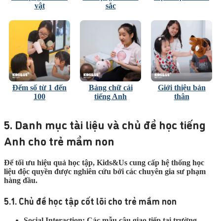
vật
sắc
Đếm số từ 1 đến
Bảng chữ cái
Giới thiệu bản
100
tiếng Anh
thân
5. Danh mục tài liệu và chủ đề học tiếng
Anh cho trẻ mầm non
Để tối ưu hiệu quả học tập, Kids&Us cung cấp hệ thống học
liệu độc quyền được nghiên cứu bởi các chuyên gia sư phạm
hàng đầu.
5.1. Chủ đề học tập cốt lõi cho trẻ mầm non
Social Interaction:
Các mẫu câu giao tiếp tại trường