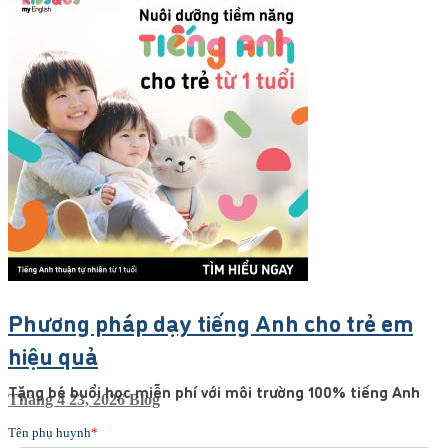
Phương pháp dạy tiếng Anh cho trẻ em
hiệu quả
Tặng bé buổi học miễn phí với môi trường 100% tiếng Anh
Tháng 4 23, 2026
Blog