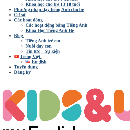
Khóa học cho trẻ 13-18 tuổi
Phương pháp dạy tiếng Anh cho bé
Cơ sở
Các hoạt động
Các hoạt động bằng Tiếng Anh
Khóa Học Tiếng Anh Hè
Blog
Tiếng Anh trẻ em
Nuôi dạy con
Tin tức – Sự kiện
Tiếng Việt
English
Tuyển dụng
Đăng ký