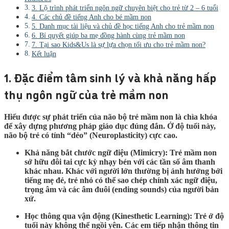
3. Lộ trình phát triển ngôn ngữ chuyên biệt cho trẻ từ 2 – 6 tuổi
4. Các chủ đề tiếng Anh cho bé mầm non
5. Danh mục tài liệu và chủ đề học tiếng Anh cho trẻ mầm non
6. Bí quyết giúp ba mẹ đồng hành cùng trẻ mầm non
7. Tại sao Kids&Us là sự lựa chọn tối ưu cho trẻ mầm non?
Kết luận
1. Đặc điểm tâm sinh lý và khả năng hấp
thụ ngôn ngữ của trẻ mầm non
Hiểu được sự phát triển của não bộ trẻ mầm non là chìa khóa
để xây dựng phương pháp giáo dục đúng đắn. Ở độ tuổi này,
não bộ trẻ có tính “dẻo” (Neuroplasticity) cực cao.
Khả năng bắt chước ngữ điệu (Mimicry):
Trẻ mầm non
sở hữu đôi tai cực kỳ nhạy bén với các tần số âm thanh
khác nhau. Khác với người lớn thường bị ảnh hưởng bởi
tiếng mẹ đẻ, trẻ nhỏ có thể sao chép chính xác ngữ điệu,
trọng âm và các âm đuôi (ending sounds) của người bản
xứ.
Học thông qua vận động (Kinesthetic Learning):
Trẻ ở độ
tuổi này không thể ngồi yên. Các em tiếp nhận thông tin