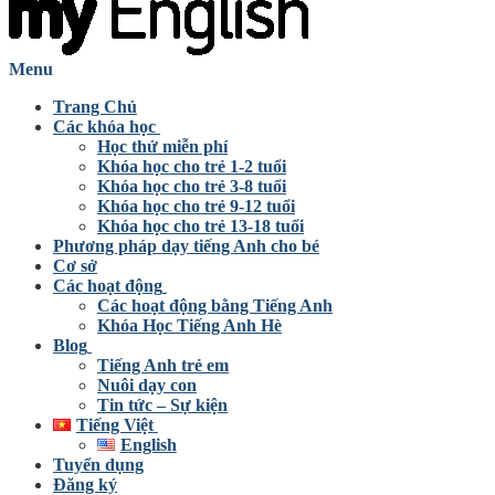
Menu
Trang Chủ
Các khóa học
Học thử miễn phí
Khóa học cho trẻ 1-2 tuổi
Khóa học cho trẻ 3-8 tuổi
Khóa học cho trẻ 9-12 tuổi
Khóa học cho trẻ 13-18 tuổi
Phương pháp dạy tiếng Anh cho bé
Cơ sở
Các hoạt động
Các hoạt động bằng Tiếng Anh
Khóa Học Tiếng Anh Hè
Blog
Tiếng Anh trẻ em
Nuôi dạy con
Tin tức – Sự kiện
Tiếng Việt
English
Tuyển dụng
Đăng ký