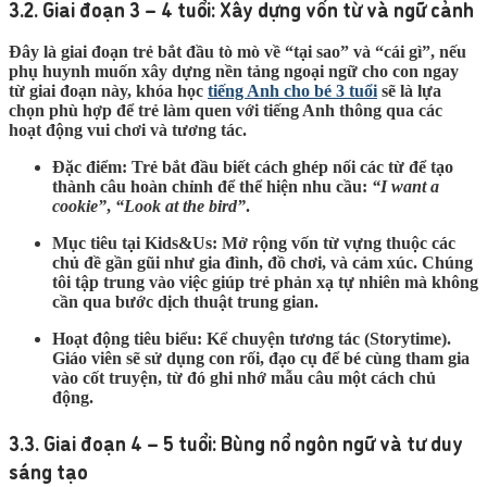
3.2. Giai đoạn 3 – 4 tuổi: Xây dựng vốn từ và ngữ cảnh
Đây là giai đoạn trẻ bắt đầu tò mò về “tại sao” và “cái gì”, nếu
phụ huynh muốn xây dựng nền tảng ngoại ngữ cho con ngay
từ giai đoạn này, khóa học
tiếng Anh cho bé 3 tuổi
sẽ là lựa
chọn phù hợp để trẻ làm quen với tiếng Anh thông qua các
hoạt động vui chơi và tương tác.
Đặc điểm:
Trẻ bắt đầu biết cách ghép nối các từ để tạo
thành câu hoàn chỉnh để thể hiện nhu cầu:
“I want a
cookie”
,
“Look at the bird”
.
Mục tiêu tại Kids&Us:
Mở rộng vốn từ vựng thuộc các
chủ đề gần gũi như gia đình, đồ chơi, và cảm xúc. Chúng
tôi tập trung vào việc giúp trẻ phản xạ tự nhiên mà không
cần qua bước dịch thuật trung gian.
Hoạt động tiêu biểu:
Kể chuyện tương tác (Storytime).
Giáo viên sẽ sử dụng con rối, đạo cụ để bé cùng tham gia
vào cốt truyện, từ đó ghi nhớ mẫu câu một cách chủ
động.
3.3. Giai đoạn 4 – 5 tuổi: Bùng nổ ngôn ngữ và tư duy
sáng tạo