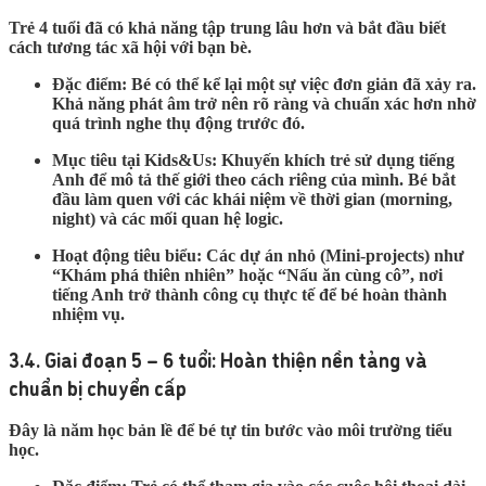
Trẻ 4 tuổi đã có khả năng tập trung lâu hơn và bắt đầu biết
cách tương tác xã hội với bạn bè.
Đặc điểm:
Bé có thể kể lại một sự việc đơn giản đã xảy ra.
Khả năng phát âm trở nên rõ ràng và chuẩn xác hơn nhờ
quá trình nghe thụ động trước đó.
Mục tiêu tại Kids&Us:
Khuyến khích trẻ sử dụng tiếng
Anh để mô tả thế giới theo cách riêng của mình. Bé bắt
đầu làm quen với các khái niệm về thời gian (morning,
night) và các mối quan hệ logic.
Hoạt động tiêu biểu:
Các dự án nhỏ (Mini-projects) như
“Khám phá thiên nhiên” hoặc “Nấu ăn cùng cô”, nơi
tiếng Anh trở thành công cụ thực tế để bé hoàn thành
nhiệm vụ.
3.4. Giai đoạn 5 – 6 tuổi: Hoàn thiện nền tảng và
chuẩn bị chuyển cấp
Đây là năm học bản lề để bé tự tin bước vào môi trường tiểu
học.