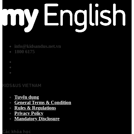
info@kidsandus.net.vn
1800 6175
KIDS&US VIETNAM
Tuyển dụng
General Terms & Condition
Rules & Regulations
Privacy Policy
Mandatory Disclosure
Các khóa học