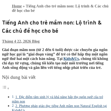
Home
»
Tiếng Anh cho trẻ mầm non: Lộ trình & Các chủ
đề học cho bé
Tiếng Anh cho trẻ mầm non: Lộ trình &
Các chủ đề học cho bé
Tháng 4 22, 2026
Blog
Giai đoạn mầm non (từ 2 đến 6 tuổi) được các chuyên gia ngôn
ngữ học gọi là “giai đoạn vàng” để trẻ có thể hấp thụ một ngôn
ngữ thứ hai một cách bản năng. Tại
Kids&Us
, chúng tôi không
chỉ dạy từ vựng, chúng tôi kiến tạo một môi trường nơi tiếng
Anh sống động và gắn liền với từng nhịp phát triển của trẻ.
Nội dung bài viết
1. Đặc điểm tâm sinh lý và khả năng hấp thụ ngôn ngữ của trẻ
mầm non
2. Phương pháp giáo dục tiếng Anh mầm non Natural English tại
Kids&Us