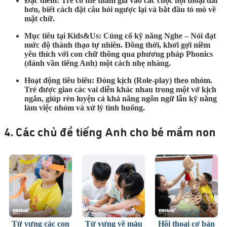
Đặc điểm:
Trẻ có thể tham gia vào các cuộc hội thoại dài
hơn, biết cách đặt câu hỏi ngược lại và bắt đầu tò mò về
mặt chữ.
Mục tiêu tại Kids&Us:
Củng cố kỹ năng Nghe – Nói đạt
mức độ thành thạo tự nhiên. Đồng thời, khơi gợi niềm
yêu thích với con chữ thông qua phương pháp Phonics
(đánh vần tiếng Anh) một cách nhẹ nhàng.
Hoạt động tiêu biểu:
Đóng kịch (Role-play) theo nhóm.
Trẻ được giao các vai diễn khác nhau trong một vở kịch
ngắn, giúp rèn luyện cả khả năng ngôn ngữ lẫn kỹ năng
làm việc nhóm và xử lý tình huống.
4. Các chủ đề tiếng Anh cho bé mầm non
Từ vựng các con
Từ vựng về màu
Hội thoại cơ bản