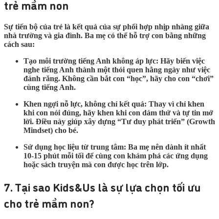
trẻ mầm non
Sự tiến bộ của trẻ là kết quả của sự phối hợp nhịp nhàng giữa
nhà trường và gia đình. Ba mẹ có thể hỗ trợ con bằng những
cách sau:
Tạo môi trường tiếng Anh không áp lực:
Hãy biến việc
nghe tiếng Anh thành một thói quen hằng ngày như việc
đánh răng. Không cần bắt con “học”, hãy cho con “chơi”
cùng tiếng Anh.
Khen ngợi nỗ lực, không chỉ kết quả:
Thay vì chỉ khen
khi con nói đúng, hãy khen khi con dám thử và tự tin mở
lời. Điều này giúp xây dựng “Tư duy phát triển” (Growth
Mindset) cho bé.
Sử dụng học liệu từ trung tâm:
Ba mẹ nên dành ít nhất
10-15 phút mỗi tối để cùng con khám phá các ứng dụng
hoặc sách truyện mà con được học trên lớp.
7. Tại sao Kids&Us là sự lựa chọn tối ưu
cho trẻ mầm non?