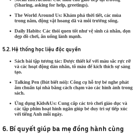
(Sharing, asking for help, greetings).
The World Around Us:
Khám phá thời tiết, các mùa
trong năm, động vật hoang dã và môi trường sống.
Daily Habits:
Các thói quen tốt như vệ sinh cá nhân, dọn
dẹp đồ chơi, ăn uống lành mạnh.
5.2. Hệ thống học liệu độc quyền
Sách bài tập tương tác:
Được thiết kế với màu sắc rực rỡ
và các hoạt động dán nhãn, tô màu để kích thích sự sáng
tạo.
Talking Pen (Bút biết nói):
Công cụ hỗ trợ bé nghe phát
âm chuẩn tại nhà bằng cách chạm vào các hình ảnh trong
sách.
Ứng dụng Kids&Us:
Cung cấp các trò chơi giáo dục và
các tập phim hoạt hình ngắn giúp bé duy trì sự tiếp xúc
với tiếng Anh mỗi ngày.
6. Bí quyết giúp ba mẹ đồng hành cùng