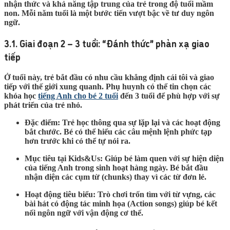
nhận thức và khả năng tập trung của trẻ trong độ tuổi mầm
non. Mỗi năm tuổi là một bước tiến vượt bậc về tư duy ngôn
ngữ.
3.1. Giai đoạn 2 – 3 tuổi: “Đánh thức” phản xạ giao
tiếp
Ở tuổi này, trẻ bắt đầu có nhu cầu khẳng định cái tôi và giao
tiếp với thế giới xung quanh. Phụ huynh có thể tin chọn các
khóa học
tiếng Anh cho bé 2 tuổi
đến 3 tuổi để phù hợp với sự
phát triển của trẻ nhỏ.
Đặc điểm:
Trẻ học thông qua sự lặp lại và các hoạt động
bắt chước. Bé có thể hiểu các câu mệnh lệnh phức tạp
hơn trước khi có thể tự nói ra.
Mục tiêu tại Kids&Us:
Giúp bé làm quen với sự hiện diện
của tiếng Anh trong sinh hoạt hàng ngày. Bé bắt đầu
nhận diện các cụm từ (chunks) thay vì các từ đơn lẻ.
Hoạt động tiêu biểu:
Trò chơi trốn tìm với từ vựng, các
bài hát có động tác minh họa (Action songs) giúp bé kết
nối ngôn ngữ với vận động cơ thể.