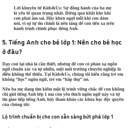
Lời khuyên từ Kids&Us:
Sự đồng hành của ba mẹ
là yếu tố quan trọng nhất. Đừng quá khắt khe khi
con phát âm sai. Hãy khen ngợi mỗi khi con dám
nói, vì sự tự tin chính là nền tảng để con tiến xa trên
hành trình chinh phục tiếng Anh.
5. Tiếng Anh cho bé lớp 1: Nên cho bé học
ở đâu?
Dạy con tại nhà là cần thiết, nhưng để con có phản xạ ngôn
ngữ chuẩn xác và tự nhiên, một môi trường chuyên nghiệp là
điều không thể thiếu. Tại Kids&Us, chúng tôi hiểu rằng trẻ em
không “học” ngôn ngữ, trẻ em “hấp thụ” nó.
Nếu ba mẹ đang tìm kiếm một lộ trình vững chắc để con không
chỉ giỏi
tiếng Anh lớp 1
mà còn yêu thích ngôn ngữ này và tự
tin giao tiếp tiếng Anh, hãy tham khảo các khóa học độc quyền
của chúng tôi:
Lộ trình chuẩn bị cho con sẵn sàng bứt phá lớp 1