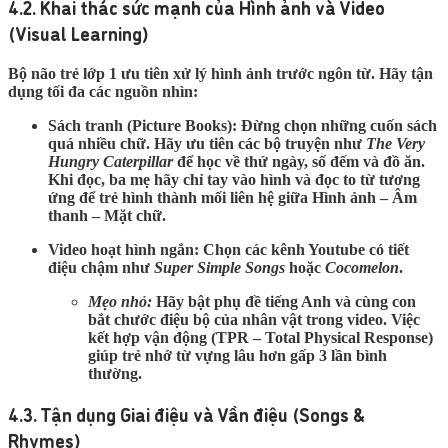
4.2. Khai thác sức mạnh của Hình ảnh và Video
(Visual Learning)
Bộ não trẻ lớp 1 ưu tiên xử lý hình ảnh trước ngôn từ. Hãy tận
dụng tối đa các nguồn nhìn:
Sách tranh (Picture Books):
Đừng chọn những cuốn sách
quá nhiều chữ. Hãy ưu tiên các bộ truyện như
The Very
Hungry Caterpillar
để học về thứ ngày, số đếm và đồ ăn.
Khi đọc, ba mẹ hãy chỉ tay vào hình và đọc to từ tương
ứng để trẻ hình thành mối liên hệ giữa
Hình ảnh – Âm
thanh – Mặt chữ
.
Video hoạt hình ngắn:
Chọn các kênh Youtube có tiết
điệu chậm như
Super Simple Songs
hoặc
Cocomelon
.
Mẹo nhỏ:
Hãy bật phụ đề tiếng Anh và cùng con
bắt chước điệu bộ của nhân vật trong video. Việc
kết hợp vận động (TPR – Total Physical Response)
giúp trẻ nhớ từ vựng lâu hơn gấp 3 lần bình
thường.
4.3. Tận dụng Giai điệu và Vần điệu (Songs &
Rhymes)