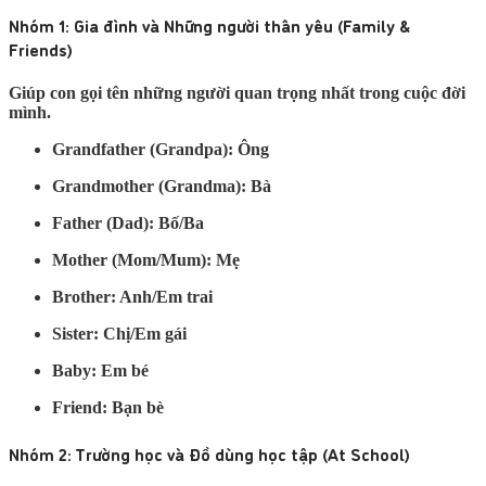
Nhóm 1: Gia đình và Những người thân yêu (Family &
Friends)
Giúp con gọi tên những người quan trọng nhất trong cuộc đời
mình.
Grandfather (Grandpa):
Ông
Grandmother (Grandma):
Bà
Father (Dad):
Bố/Ba
Mother (Mom/Mum):
Mẹ
Brother:
Anh/Em trai
Sister:
Chị/Em gái
Baby:
Em bé
Friend:
Bạn bè
Nhóm 2: Trường học và Đồ dùng học tập (At School)