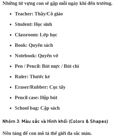
Những từ vựng con sẽ gặp mỗi ngày khi đến trường.
Teacher:
Thầy/Cô giáo
Student:
Học sinh
Classroom:
Lớp học
Book:
Quyển sách
Notebook:
Quyển vở
Pen / Pencil:
Bút mực / Bút chì
Ruler:
Thước kẻ
Eraser/Rubber:
Cục tẩy
Pencil case:
Hộp bút
School bag:
Cặp sách
Nhóm 3: Màu sắc và Hình khối (Colors & Shapes)
Nền tảng để con mô tả thế giới đa sắc màu.