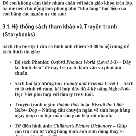
Để con không cảm thấy nhàm chán với sách giáo khoa trên lớp,
ba mẹ nên chủ động làm phong phú “kho tàng” học liệu của
con bằng các nguồn uy tín sau:
3.1. Hệ thống sách tham khảo và Truyện tranh
(Storybooks)
Sách cho bé lớp 1 cần có hình ảnh chiếm 70-80% nội dung để
kích thích thị giác:
Bộ sách Phonics:
Oxford Phonics World (Level 1-3)
– Đây
là “kinh điển” để dạy trẻ cách đánh vần và phát âm
chuẩn.
Sách bài tập tương tác:
Family and Friends Level 1
– Sách
có lộ trình rõ ràng, kết hợp đầy đủ 4 kỹ năng Nghe-Nói-
Đọc-Viết phù hợp với tâm lý trẻ 6 tuổi.
Truyện tranh ngắn:
Potato Pals
hoặc
Biscuit the Little
Yellow Dog
– Những câu chuyện ngắn về sinh hoạt hàng
ngày giúp con học mẫu câu giao tiếp rất nhanh.
Từ điển hình ảnh:
Children’s Picture Dictionary
– Giúp
con tra cứu từ vựng bằng hình ảnh sinh động thay vì