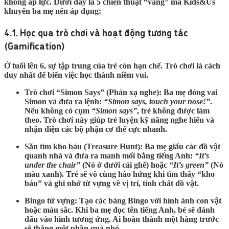
không áp lực. Dưới đây là 5 chiến thuật “vàng” mà Kids&Us
khuyên ba mẹ nên áp dụng:
4.1. Học qua trò chơi và hoạt động tương tác
(Gamification)
Ở tuổi lên 6, sự tập trung của trẻ còn hạn chế. Trò chơi là cách
duy nhất để biến việc học thành niềm vui.
Trò chơi “Simon Says” (Phản xạ nghe):
Ba mẹ đóng vai
Simon và đưa ra lệnh:
“Simon says, touch your nose!”
.
Nếu không có cụm
“Simon says”
, trẻ không được làm
theo. Trò chơi này giúp trẻ luyện kỹ năng nghe hiểu và
nhận diện các bộ phận cơ thể cực nhanh.
Săn tìm kho báu (Treasure Hunt):
Ba mẹ giấu các đồ vật
quanh nhà và đưa ra manh mối bằng tiếng Anh:
“It’s
under the chair”
(Nó ở dưới cái ghế) hoặc
“It’s green”
(Nó
màu xanh). Trẻ sẽ vô cùng hào hứng khi tìm thấy “kho
báu” và ghi nhớ từ vựng về vị trí, tính chất đồ vật.
Bingo từ vựng:
Tạo các bảng Bingo với hình ảnh con vật
hoặc màu sắc. Khi ba mẹ đọc tên tiếng Anh, bé sẽ đánh
dấu vào hình tương ứng. Ai hoàn thành một hàng trước
sẽ thắng một phần quà nhỏ.