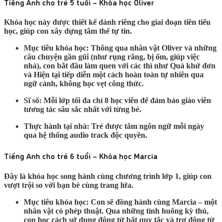
Tiếng Anh cho trẻ 5 tuổi – Khóa học Oliver
Khóa học này được thiết kế dành riêng cho giai đoạn tiền tiểu
học, giúp con xây dựng tâm thế tự tin.
Mục tiêu khóa học:
Thông qua nhân vật Oliver và những
câu chuyện gần gũi (như rụng răng, bị ốm, giúp việc
nhà), con bắt đầu làm quen với các thì như
Quá khứ đơn
và
Hiện tại tiếp diễn
một cách hoàn toàn tự nhiên qua
ngữ cảnh, không học vẹt công thức.
Sĩ số:
Mỗi lớp tối đa chỉ
8 học viên
để đảm bảo giáo viên
tương tác sâu sắc nhất với từng bé.
Thực hành tại nhà:
Trẻ được tắm ngôn ngữ mỗi ngày
qua hệ thống audio track độc quyền.
Tiếng Anh cho trẻ 6 tuổi – Khóa học Marcia
Đây là khóa học song hành cùng chương trình lớp 1, giúp con
vượt trội so với bạn bè cùng trang lứa.
Mục tiêu khóa học:
Con sẽ đồng hành cùng Marcia – một
nhân vật có phép thuật. Qua những tình huống kỳ thú,
con học cách sử dụng
động từ bất quy tắc
và
trợ động từ