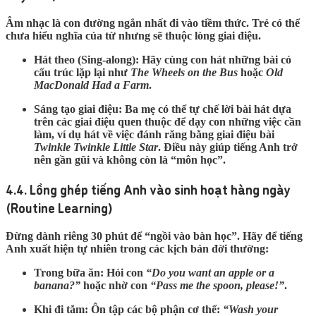
Âm nhạc là con đường ngắn nhất đi vào tiềm thức. Trẻ có thể
chưa hiểu nghĩa của từ nhưng sẽ thuộc lòng giai điệu.
Hát theo (Sing-along):
Hãy cùng con hát những bài có
cấu trúc lặp lại như
The Wheels on the Bus
hoặc
Old
MacDonald Had a Farm
.
Sáng tạo giai điệu:
Ba mẹ có thể tự chế lời bài hát dựa
trên các giai điệu quen thuộc để dạy con những việc cần
làm, ví dụ hát về việc đánh răng bằng giai điệu bài
Twinkle Twinkle Little Star
. Điều này giúp tiếng Anh trở
nên gần gũi và không còn là “môn học”.
4.4. Lồng ghép tiếng Anh vào sinh hoạt hàng ngày
(Routine Learning)
Đừng dành riêng 30 phút để “ngồi vào bàn học”. Hãy để tiếng
Anh xuất hiện tự nhiên trong các kịch bản đời thường:
Trong bữa ăn:
Hỏi con
“Do you want an apple or a
banana?”
hoặc nhờ con
“Pass me the spoon, please!”
.
Khi đi tắm:
Ôn tập các bộ phận cơ thể:
“Wash your