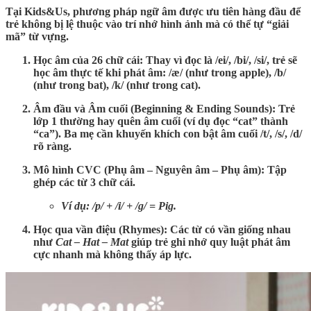
Tại Kids&Us, phương pháp ngữ âm được ưu tiên hàng đầu để
trẻ không bị lệ thuộc vào trí nhớ hình ảnh mà có thể tự “giải
mã” từ vựng.
Học âm của 26 chữ cái:
Thay vì đọc là /ei/, /bi/, /si/, trẻ sẽ
học âm thực tế khi phát âm: /æ/ (như trong apple), /b/
(như trong bat), /k/ (như trong cat).
Âm đầu và Âm cuối (Beginning & Ending Sounds):
Trẻ
lớp 1 thường hay quên âm cuối (ví dụ đọc “cat” thành
“ca”). Ba mẹ cần khuyến khích con bật âm cuối /t/, /s/, /d/
rõ ràng.
Mô hình CVC (Phụ âm – Nguyên âm – Phụ âm):
Tập
ghép các từ 3 chữ cái.
Ví dụ: /p/ + /i/ + /g/ = Pig.
Học qua vần điệu (Rhymes):
Các từ có vần giống nhau
như
Cat – Hat – Mat
giúp trẻ ghi nhớ quy luật phát âm
cực nhanh mà không thấy áp lực.