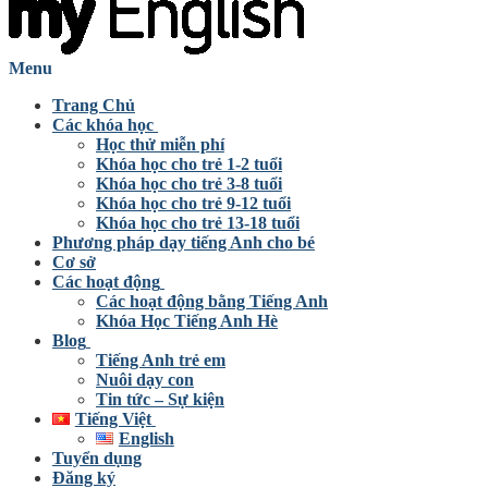
Menu
Trang Chủ
Các khóa học
Học thử miễn phí
Khóa học cho trẻ 1-2 tuổi
Khóa học cho trẻ 3-8 tuổi
Khóa học cho trẻ 9-12 tuổi
Khóa học cho trẻ 13-18 tuổi
Phương pháp dạy tiếng Anh cho bé
Cơ sở
Các hoạt động
Các hoạt động bằng Tiếng Anh
Khóa Học Tiếng Anh Hè
Blog
Tiếng Anh trẻ em
Nuôi dạy con
Tin tức – Sự kiện
Tiếng Việt
English
Tuyển dụng
Đăng ký