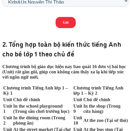
2. Tổng hợp toàn bộ kiến thức tiếng Anh
cho bé lớp 1 theo chủ đề
Chương trình bộ giáo dục hiện nay bao quát 16 đơn vị bài học
(Unit) rất gần gũi, giúp con không cảm thấy xa lạ khi tiếp xúc
với ngôn ngữ mới.
Chương trình Tiếng Anh lớp 1 –
Chương trình Tiếng Anh
Kỳ 1
lớp 1 – Kỳ 2
Unit
Chủ đề chính
Unit
Chủ đề chính
Unit
In the school playground
Unit
In the shop (Trong
1
(Trong sân chơi trường học)
9
cửa hàng)
Unit
In the dining room (Trong
Unit
At the zoo (Tại sở thú)
2
phòng ăn)
10
Unit
At the street market (Tại chợ
Unit
At the bus stop (Tại