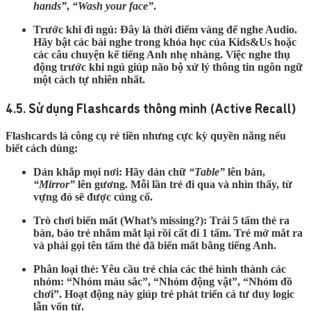
hands”
,
“Wash your face”
.
Trước khi đi ngủ:
Đây là thời điểm vàng để nghe Audio.
Hãy bật các bài nghe trong khóa học của Kids&Us hoặc
các câu chuyện kể tiếng Anh nhẹ nhàng. Việc nghe thụ
động trước khi ngủ giúp não bộ xử lý thông tin ngôn ngữ
một cách tự nhiên nhất.
4.5. Sử dụng Flashcards thông minh (Active Recall)
Flashcards là công cụ rẻ tiền nhưng cực kỳ quyền năng nếu
biết cách dùng:
Dán khắp mọi nơi:
Hãy dán chữ
“Table”
lên bàn,
“Mirror”
lên gương. Mỗi lần trẻ đi qua và nhìn thấy, từ
vựng đó sẽ được củng cố.
Trò chơi biến mất (What’s missing?):
Trải 5 tấm thẻ ra
bàn, bảo trẻ nhắm mắt lại rồi cất đi 1 tấm. Trẻ mở mắt ra
và phải gọi tên tấm thẻ đã biến mất bằng tiếng Anh.
Phân loại thẻ:
Yêu cầu trẻ chia các thẻ hình thành các
nhóm: “Nhóm màu sắc”, “Nhóm động vật”, “Nhóm đồ
chơi”. Hoạt động này giúp trẻ phát triển cả tư duy logic
lẫn vốn từ.