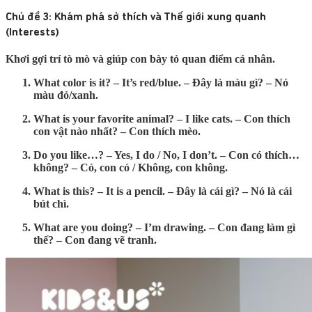
Chủ đề 3: Khám phá sở thích và Thế giới xung quanh
(Interests)
Khơi gợi trí tò mò và giúp con bày tỏ quan điểm cá nhân.
What color is it? – It’s red/blue.
– Đây là màu gì? – Nó
màu đỏ/xanh.
What is your favorite animal? – I like cats.
– Con thích
con vật nào nhất? – Con thích mèo.
Do you like…? – Yes, I do / No, I don’t.
– Con có thích…
không? – Có, con có / Không, con không.
What is this? – It is a pencil.
– Đây là cái gì? – Nó là cái
bút chì.
What are you doing? – I’m drawing.
– Con đang làm gì
thế? – Con đang vẽ tranh.