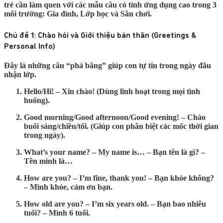
trẻ cần làm quen với các mẫu câu có tính ứng dụng cao trong 3
môi trường: Gia đình, Lớp học và Sân chơi.
Chủ đề 1: Chào hỏi và Giới thiệu bản thân (Greetings &
Personal Info)
Đây là những câu “phá băng” giúp con tự tin trong ngày đầu
nhận lớp.
Hello/Hi!
– Xin chào! (Dùng linh hoạt trong mọi tình
huống).
Good morning/Good afternoon/Good evening!
– Chào
buổi sáng/chiều/tối. (Giúp con phân biệt các mốc thời gian
trong ngày).
What’s your name? – My name is…
– Bạn tên là gì? –
Tên mình là…
How are you? – I’m fine, thank you!
– Bạn khỏe không?
– Mình khỏe, cảm ơn bạn.
How old are you? – I’m six years old.
– Bạn bao nhiêu
tuổi? – Mình 6 tuổi.