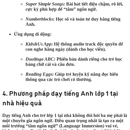
Super Simple Songs:
Bài hát tiết điệu chậm, rõ lời,
cực kỳ phù hợp để “tắm” ngôn ngữ.
Numberblocks:
Học số và toán tư duy bằng tiếng
Anh.
Ứng dụng di động:
Kids&Us App:
Hệ thống audio track độc quyền để
con nghe hằng ngày (dành cho học viên).
Duolingo ABC:
Phiên bản dành riêng cho trẻ học
bảng chữ cái và câu đơn.
Reading Eggs:
Giúp trẻ luyện kỹ năng đọc hiểu
thông qua các trò chơi có thưởng.
4. Phương pháp dạy tiếng Anh lớp 1 tại
nhà hiệu quả
Dạy tiếng Anh cho trẻ lớp 1 tại nhà không đòi hỏi ba mẹ phải là
một chuyên gia ngôn ngữ. Điều quan trọng nhất là tạo ra một
môi trường
“tắm ngôn ngữ”
(Language Immersion) vui vẻ,