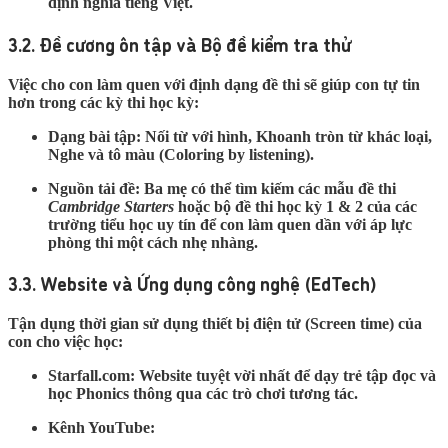
định nghĩa tiếng Việt.
3.2. Đề cương ôn tập và Bộ đề kiểm tra thử
Việc cho con làm quen với định dạng đề thi sẽ giúp con tự tin
hơn trong các kỳ thi học kỳ:
Dạng bài tập:
Nối từ với hình, Khoanh tròn từ khác loại,
Nghe và tô màu (Coloring by listening).
Nguồn tải đề:
Ba mẹ có thể tìm kiếm các mẫu đề thi
Cambridge Starters
hoặc bộ đề thi học kỳ 1 & 2 của các
trường tiểu học uy tín để con làm quen dần với áp lực
phòng thi một cách nhẹ nhàng.
3.3. Website và Ứng dụng công nghệ (EdTech)
Tận dụng thời gian sử dụng thiết bị điện tử (Screen time) của
con cho việc học:
Starfall.com:
Website tuyệt vời nhất để dạy trẻ tập đọc và
học Phonics thông qua các trò chơi tương tác.
Kênh YouTube: