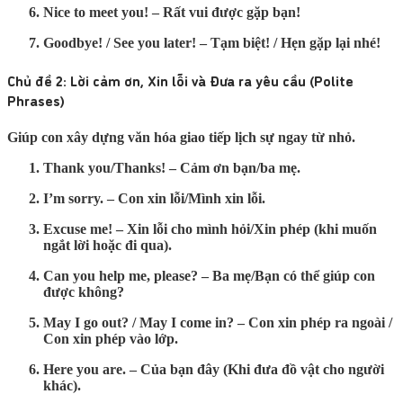
Nice to meet you!
– Rất vui được gặp bạn!
Goodbye! / See you later!
– Tạm biệt! / Hẹn gặp lại nhé!
Chủ đề 2: Lời cảm ơn, Xin lỗi và Đưa ra yêu cầu (Polite
Phrases)
Giúp con xây dựng văn hóa giao tiếp lịch sự ngay từ nhỏ.
Thank you/Thanks!
– Cảm ơn bạn/ba mẹ.
I’m sorry.
– Con xin lỗi/Mình xin lỗi.
Excuse me!
– Xin lỗi cho mình hỏi/Xin phép (khi muốn
ngắt lời hoặc đi qua).
Can you help me, please?
– Ba mẹ/Bạn có thể giúp con
được không?
May I go out? / May I come in?
– Con xin phép ra ngoài /
Con xin phép vào lớp.
Here you are.
– Của bạn đây (Khi đưa đồ vật cho người
khác).