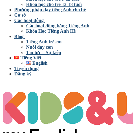
Khóa học cho trẻ 13-18 tuổi
Phương pháp dạy tiếng Anh cho bé
Cơ sở
Các hoạt động
Các hoạt động bằng Tiếng Anh
Khóa Học Tiếng Anh Hè
Blog
Tiếng Anh trẻ em
Nuôi dạy con
Tin tức – Sự kiện
Tiếng Việt
English
Tuyển dụng
Đăng ký