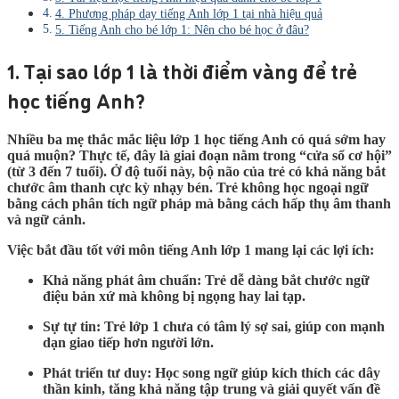
4. Phương pháp dạy tiếng Anh lớp 1 tại nhà hiệu quả
5. Tiếng Anh cho bé lớp 1: Nên cho bé học ở đâu?
1. Tại sao lớp 1 là thời điểm vàng để trẻ
học tiếng Anh?
Nhiều ba mẹ thắc mắc liệu lớp 1 học tiếng Anh có quá sớm hay
quá muộn? Thực tế, đây là giai đoạn nằm trong “cửa sổ cơ hội”
(từ 3 đến 7 tuổi). Ở độ tuổi này, bộ não của trẻ có khả năng bắt
chước âm thanh cực kỳ nhạy bén. Trẻ không học ngoại ngữ
bằng cách phân tích ngữ pháp mà bằng cách
hấp thụ
âm thanh
và ngữ cảnh.
Việc bắt đầu tốt với môn
tiếng Anh lớp 1
mang lại các lợi ích:
Khả năng phát âm chuẩn:
Trẻ dễ dàng bắt chước ngữ
điệu bản xứ mà không bị ngọng hay lai tạp.
Sự tự tin:
Trẻ lớp 1 chưa có tâm lý sợ sai, giúp con mạnh
dạn giao tiếp hơn người lớn.
Phát triển tư duy:
Học song ngữ giúp kích thích các dây
thần kinh, tăng khả năng tập trung và giải quyết vấn đề