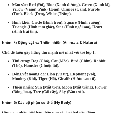
Màu sắc:
Red (Đỏ), Blue (Xanh dương), Green (Xanh lá),
Yellow (Vàng), Pink (Hồng), Orange (Cam), Purple
(Tím), Black (Đen), White (Trắng).
Hình khối:
Circle (Hình tròn), Square (Hình vuông),
Triangle (Hình tam giác), Star (Hình ngôi sao), Heart
(Hình trái tim).
Nhóm 4: Động vật và Thiên nhiên (Animals & Nature)
Chủ đề luôn gây hứng thú mạnh mẽ nhất với trẻ lớp 1.
Thú cưng:
Dog (Chó), Cat (Mèo), Bird (Chim), Rabbit
(Thỏ), Hamster (Chuột túi).
Động vật hoang dã:
Lion (Sư tử), Elephant (Voi),
Monkey (Khỉ), Tiger (Hổ), Giraffe (Hươu cao cổ).
Thiên nhiên:
Sun (Mặt trời), Moon (Mặt trăng), Flower
(Bông hoa), Tree (Cái cây), Sky (Bầu trời).
Nhóm 5: Các bộ phận cơ thể (My Body)
Giúp con nhận biết bản thân qua các bài hát vận động.