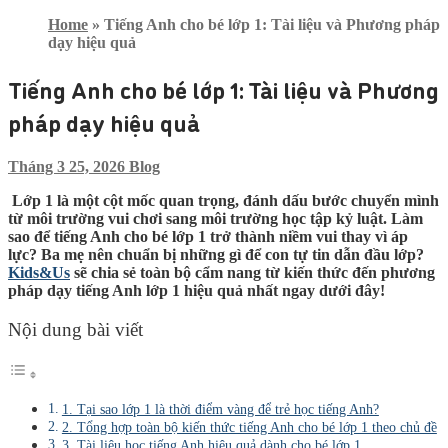
Home
»
Tiếng Anh cho bé lớp 1: Tài liệu và Phương pháp
dạy hiệu quả
Tiếng Anh cho bé lớp 1: Tài liệu và Phương
pháp dạy hiệu quả
Tháng 3 25, 2026
Blog
Lớp 1 là một cột mốc quan trọng, đánh dấu bước chuyển mình
từ môi trường vui chơi sang môi trường học tập kỷ luật. Làm
sao để
tiếng Anh cho bé lớp 1
trở thành niềm vui thay vì áp
lực? Ba mẹ nên chuẩn bị những gì để con tự tin dẫn đầu lớp?
Kids&Us
sẽ chia sẻ toàn bộ cẩm nang từ kiến thức đến phương
pháp dạy
tiếng Anh lớp 1
hiệu quả nhất ngay dưới đây!
Nội dung bài viết
1. Tại sao lớp 1 là thời điểm vàng để trẻ học tiếng Anh?
2. Tổng hợp toàn bộ kiến thức tiếng Anh cho bé lớp 1 theo chủ đề
3. Tài liệu học tiếng Anh hiệu quả dành cho bé lớp 1