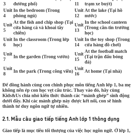
3
đường phố)
11
trạm xe buýt)
Unit
In the bedroom (Trong
Unit
At the lake (Tại hồ
4
phòng ngủ)
12
nước)
At the fish and chip shop (Tại
In the school canteen
Unit
Unit
cửa hàng cá và khoai tây
(Trong căn-tin trường
5
13
chiên)
học)
Unit
In the classroom (Trong lớp
Unit
In the toy shop (Trong
6
học)
14
cửa hàng đồ chơi)
At the football match
Unit
Unit
In the garden (Trong vườn)
(Tại trận đấu bóng
7
15
đá)
Unit
Unit
In the park (Trong công viên)
At home (Tại nhà)
8
16
Để đồng hành cùng con chinh phục môn
tiếng Anh lớp 1
, ba mẹ
không nên ép con học vẹt cấu trúc. Thay vào đó, hãy cùng
Kids&Us chia nhỏ kiến thức thành các “mảnh ghép” sinh động
dưới đây. Khi các mảnh ghép này được kết nối, con sẽ hình
thành tư duy ngôn ngữ tự nhiên.
2.1. Mẫu câu giao tiếp tiếng Anh lớp 1 thông dụng
Giao tiếp là mục tiêu tối thượng của việc học ngôn ngữ. Ở lớp 1,