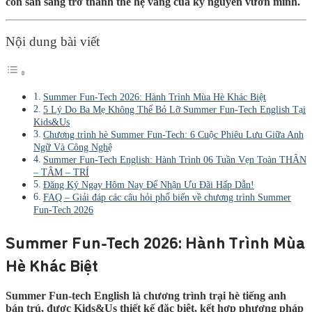
con sẵn sàng trở thành thế hệ vàng của kỷ nguyên vươn mình.
Nội dung bài viết
Summer Fun-Tech 2026: Hành Trình Mùa Hè Khác Biệt
5 Lý Do Ba Mẹ Không Thể Bỏ Lỡ Summer Fun-Tech English Tại
Kids&Us
Chương trình hè Summer Fun-Tech: 6 Cuộc Phiêu Lưu Giữa Anh
Ngữ Và Công Nghệ
Summer Fun-Tech English: Hành Trình 06 Tuần Vẹn Toàn THÂN
– TÂM – TRÍ
Đăng Ký Ngay Hôm Nay Để Nhận Ưu Đãi Hấp Dẫn!
FAQ – Giải đáp các câu hỏi phổ biến về chương trình Summer
Fun-Tech 2026
Summer Fun-Tech 2026: Hành Trình Mùa
Hè Khác Biệt
Summer Fun-tech English là chương trình
trại hè tiếng anh
bán trú, được Kids&Us thiết kế đặc biệt, kết hợp phương pháp