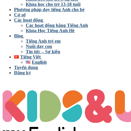
Khóa học cho trẻ 13-18 tuổi
Phương pháp dạy tiếng Anh cho bé
Cơ sở
Các hoạt động
Các hoạt động bằng Tiếng Anh
Khóa Học Tiếng Anh Hè
Blog
Tiếng Anh trẻ em
Nuôi dạy con
Tin tức – Sự kiện
Tiếng Việt
English
Tuyển dụng
Đăng ký