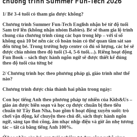
chương trình Summer Fun-Tech 2026
1/ Bé 3-4 tuổi có tham gia được không?
Chương trình Summer Fun-Tech English nhận bé từ độ tuổi
Sam trở lên (không nhận nhóm Babies). Bé sẽ tham gia lộ trình
chung của chương trình cùng các bạn trong lớp – với sĩ số
không quá 10 bé nên các cô hoàn toàn có thể quan tâm sát sao
đến từng bé. Trong trường hợp center có đủ số lượng, các bé sẽ
được chia nhóm theo độ tuổi (3-4, 5-6 tuổi…). Riêng hoạt động
Fun Book – sách thực hành ngôn ngữ sẽ được thiết kế đúng
theo độ tuổi của từng bé
2/ Chương trình học theo phương pháp gì, giáo trình như thế
nào?
Chương trình được chia thành hai phần trong ngày:
Con học tiếng Anh theo phương pháp tự nhiên của Kids&Us –
giáo án được biên soạn và học cụ được chuẩn bị theo tiêu
chuẩn từ Tây Ban Nha, bao gồm 6 hoạt động xuyên suốt: trò
chơi vận động, kể chuyện theo chủ đề, sách thực hành ngôn
ngữ, sáng tạo thủ công, âm nhạc nhịp điệu và giờ ăn nhẹ tương
tác – tất cả bằng tiếng Anh 100%.