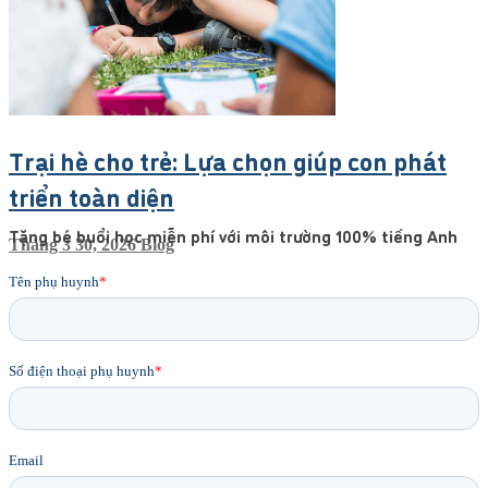
Trại hè cho trẻ: Lựa chọn giúp con phát
triển toàn diện
Tặng bé buổi học miễn phí với môi trường 100% tiếng Anh
Tháng 3 30, 2026
Blog