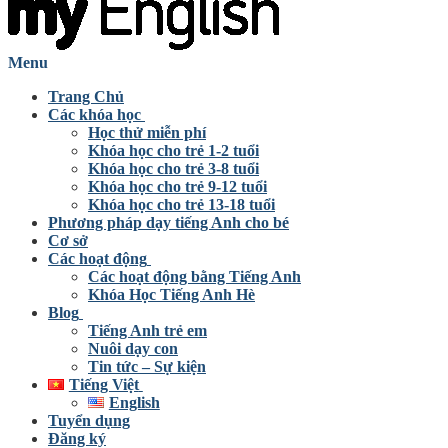
Menu
Trang Chủ
Các khóa học
Học thử miễn phí
Khóa học cho trẻ 1-2 tuổi
Khóa học cho trẻ 3-8 tuổi
Khóa học cho trẻ 9-12 tuổi
Khóa học cho trẻ 13-18 tuổi
Phương pháp dạy tiếng Anh cho bé
Cơ sở
Các hoạt động
Các hoạt động bằng Tiếng Anh
Khóa Học Tiếng Anh Hè
Blog
Tiếng Anh trẻ em
Nuôi dạy con
Tin tức – Sự kiện
Tiếng Việt
English
Tuyển dụng
Đăng ký