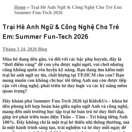
Home
»
Trại Hè Anh Ngữ & Công Nghệ Cho Trẻ Em:
Summer Fun-Tech 2026
Trại Hè Anh Ngữ & Công Nghệ Cho Trẻ
Em: Summer Fun-Tech 2026
Tháng 3 24, 2026
Blog
Mùa hè đang đến gần, và đối với các bậc phụ huynh, đây là
“thời điểm vàng” để con yêu được nghỉ ngơi, vui chơi nhưng
cũng không quên rèn luyện kỹ năng. Bạn đang tìm kiếm một
trại hè anh ngữ
uy tín, chất lượng tại TP.HCM cho con? Bạn
mong muốn con không chỉ học tốt tiếng Anh mà còn được tiếp
cận với công nghệ, phát triển tư duy logic và các kỹ năng mềm
quan trọng?
Hãy khám phá
Summer Fun-Tech 2026
tại Kids&Us – khóa hè
tiên phong kết hợp hoàn hảo giữa ngôn ngữ Anh và công nghệ,
mang đến môi trường học tập trại hè bán trú tư duy thời đại,
giúp trẻ phát triển toàn diện Thân – Tâm – Trí bằng tiếng Anh
100%. Đây không chỉ là một trại hè thiếu nhi thông thường, mà
là một hành trình sáng tạo, trải nghiệm và tư duy mỗi ngày để