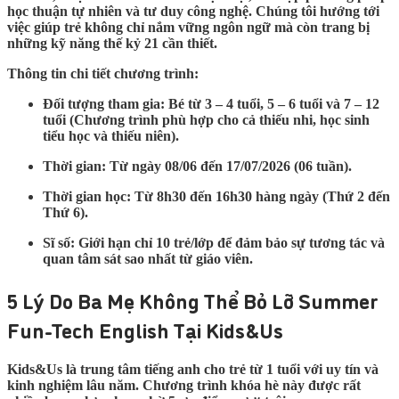
học thuận tự nhiên và tư duy công nghệ. Chúng tôi hướng tới
việc giúp trẻ không chỉ nắm vững ngôn ngữ mà còn trang bị
những kỹ năng thế kỷ 21 cần thiết.
Thông tin chi tiết chương trình:
Đối tượng tham gia:
Bé từ 3 – 4 tuổi, 5 – 6 tuổi và 7 – 12
tuổi (Chương trình phù hợp cho cả thiếu nhi, học sinh
tiểu học và thiếu niên).
Thời gian:
Từ ngày 08/06 đến 17/07/2026 (06 tuần).
Thời gian học:
Từ 8h30 đến 16h30 hàng ngày (Thứ 2 đến
Thứ 6).
Sĩ số:
Giới hạn chỉ
10 trẻ/lớp
để đảm bảo sự tương tác và
quan tâm sát sao nhất từ giáo viên.
5 Lý Do Ba Mẹ Không Thể Bỏ Lỡ Summer
Fun-Tech English Tại Kids&Us
Kids&Us là
trung tâm tiếng anh cho trẻ từ 1 tuổi
với uy tín và
kinh nghiệm lâu năm. Chương trình
khóa hè
này được rất