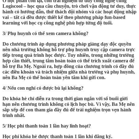
Ở học phần còn lại, con trải nghiệm tư duy công nghệ cùng
Logiscool – học qua câu chuyện, trò chơi vận động tư duy, thực
hành có hướng dẫn, thử thách đội nhóm và các hoạt động nhập
vai – tất cả đều được thiết kế theo phương pháp fun-based
learning với học cụ công nghệ phù hợp từng độ tuổi.
3/ Phụ huynh có thể xem camera không?
Do chương trình áp dụng phương pháp giảng dạy độc quyền
nên nhà trường không hỗ trợ phụ huynh truy cập camera trực
tiếp trong quá trình học được. Tuy nhiên, trong những trường
hợp cần thiết, trung tâm hoàn toàn có thể trích xuất camera để
hỗ trợ Ba Mẹ. Ngoài ra, hợp đồng của chương trình có đầy đủ
các điều khoản và trách nhiệm giữa nhà trường và phụ huynh,
nên Ba Mẹ có thể hoàn toàn yên tâm khi gửi con.
4/ Nếu con nghỉ có được bù lại không?
Do khóa hè chỉ diễn ra trong thời gian ngắn với số buổi giới
hạn nên chương trình không có lịch học bù. Vì vậy, Ba Mẹ nên
sắp xếp để con tham gia đầy đủ để trải nghiệm trọn vẹn hành
trình nhất.
5/ Học phí thanh toán 1 lần hay linh hoạt?
Học phí khóa hè được thanh toán 1 lần khi đăng ký.