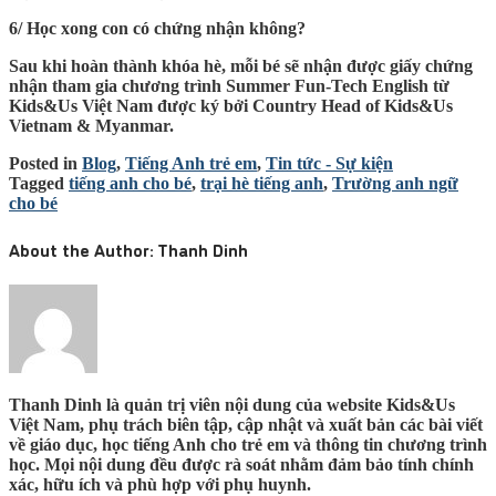
6/ Học xong con có chứng nhận không?
Sau khi hoàn thành khóa hè, mỗi bé sẽ nhận được giấy chứng
nhận tham gia chương trình Summer Fun-Tech English từ
Kids&Us Việt Nam được ký bởi Country Head of Kids&Us
Vietnam & Myanmar.
Posted in
Blog
,
Tiếng Anh trẻ em
,
Tin tức - Sự kiện
Tagged
tiếng anh cho bé
,
trại hè tiếng anh
,
Trường anh ngữ
cho bé
About the Author:
Thanh Dinh
Thanh Dinh là quản trị viên nội dung của website Kids&Us
Việt Nam, phụ trách biên tập, cập nhật và xuất bản các bài viết
về giáo dục, học tiếng Anh cho trẻ em và thông tin chương trình
học. Mọi nội dung đều được rà soát nhằm đảm bảo tính chính
xác, hữu ích và phù hợp với phụ huynh.