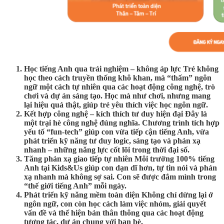
Học tiếng Anh qua trải nghiệm – không áp lực
Trẻ không
học theo cách truyền thống khô khan, mà “thấm” ngôn
ngữ một cách tự nhiên qua các hoạt động công nghệ, trò
chơi và dự án sáng tạo. Học mà như chơi, nhưng mang
lại hiệu quả thật, giúp trẻ yêu thích việc học ngôn ngữ.
Kết hợp công nghệ – kích thích tư duy hiện đại
Đây là
một
trại hè công nghệ
đúng nghĩa. Chương trình tích hợp
yếu tố “fun-tech” giúp con vừa tiếp cận tiếng Anh, vừa
phát triển kỹ năng tư duy logic, sáng tạo và phản xạ
nhanh – những năng lực cốt lõi trong thời đại số.
Tăng phản xạ giao tiếp tự nhiên
Môi trường 100% tiếng
Anh tại Kids&Us giúp con dạn dĩ hơn, tự tin nói và phản
xạ nhanh mà không sợ sai. Con sẽ được đắm mình trong
“thế giới tiếng Anh” mỗi ngày.
Phát triển kỹ năng mềm toàn diện
Không chỉ dừng lại ở
ngôn ngữ, con còn học cách làm việc nhóm, giải quyết
vấn đề và thể hiện bản thân thông qua các hoạt động
tương tác, dự án chung với bạn bè.