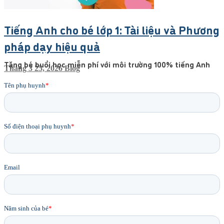
Tiếng Anh cho bé lớp 1: Tài liệu và Phương
pháp dạy hiệu quả
Tặng bé buổi học miễn phí với môi trường 100% tiếng Anh
Tháng 3 25, 2026
Blog