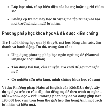
Lớp học nhỏ, có sự hiện diện của ba mẹ hoặc người chăm
sóc
Không ép trẻ nói hay học từ vựng mà tập trung vào tạo
môi trường ngôn ngữ tự nhiên.
Phương pháp học khoa học và đã được kiểm chứng
Trẻ 1 tuổi không học qua lý thuyết, mà học bằng cảm xúc, âm
thanh và hành động. Do đó, trung tâm cần:
Ứng dụng phương pháp học ngôn ngữ mẹ đẻ (Natural
language acquisition)
Tận dụng bài hát, câu chuyện, trò chơi để gợi mở ngôn
ngữ
Có nghiên cứu nền tảng, minh chứng khoa học rõ ràng
Ví dụ: Phương pháp Natural English của Kids&Us được xây
dựng dựa trên cơ cấu tiếp thu tiếng mẹ đẻ theo trình tự nghe –
hiểu – nói – đọc – viết. Phương pháp này đã và đang giúp hơn
190.000 học viên trên toàn thế giới tiếp thu tiếng Anh một cách
tự nhiên và hiệu quả.