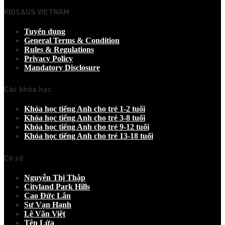
KIDS&US VIETNAM
Tuyển dụng
General Terms & Condition
Rules & Regulations
Privacy Policy
Mandatory Disclosure
Các khóa học
Khóa học tiếng Anh cho trẻ 1-2 tuổi
Khóa học tiếng Anh cho trẻ 3-8 tuổi
Khóa học tiếng Anh cho trẻ 9-12 tuổi
Khóa học tiếng Anh cho trẻ 13-18 tuổi
Cơ sở
Nguyễn Thị Thập
Cityland Park Hills
Cao Đức Lân
Sư Vạn Hạnh
Lê Văn Việt
Tên Lửa