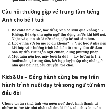
Câu hỏi thường gặp về trung tâm tiếng
Anh cho bé 1 tuổi
Bé chưa nói được, học tiếng Anh có sớm quá không?
→
Không. Bé tiếp thu ngôn ngữ thụ động trước khi biết nói.
Nghe và quan sát là nền tảng giúp bé nói sớm hơn.
Học ở nhà với ba mẹ có đủ không?
→ Việc học ở nhà nên
kết hợp với chương trình bài bản từ trung tâm để đảm
bảo sự tiếp xúc ngôn ngữ chuẩn, đúng phương pháp.
Một tuần nên học mấy buổi là đủ?
→ Lý tưởng là 1–2
buổi/tuần tại trung tâm, kết hợp luyện tập nhẹ nhàng ở
nhà qua bài hát, câu chuyện, trò chơi.
Kids&Us – Đồng hành cùng ba mẹ trên
hành trình nuôi dạy trẻ song ngữ từ năm
đầu đời
Chúng tôi tin rằng, tình yêu ngôn ngữ được hình thành từ
những tương tác nhỏ nhất: cái ôm, lời hát, câu chuyện ngắn