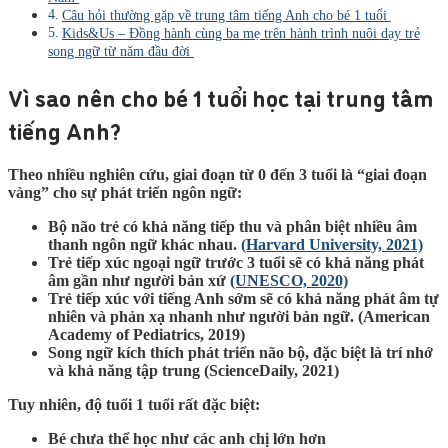
Câu hỏi thường gặp về trung tâm tiếng Anh cho bé 1 tuổi
Kids&Us – Đồng hành cùng ba mẹ trên hành trình nuôi dạy trẻ
song ngữ từ năm đầu đời
Vì sao nên cho bé 1 tuổi học tại trung tâm
tiếng Anh?
Theo nhiều nghiên cứu, giai đoạn từ 0 đến 3 tuổi là “giai đoạn
vàng” cho sự phát triển ngôn ngữ:
Bộ não trẻ có khả năng tiếp thu và phân biệt nhiều âm
thanh ngôn ngữ khác nhau.
(Harvard University, 2021)
Trẻ tiếp xúc ngoại ngữ trước 3 tuổi sẽ có khả năng phát
âm gần như người bản xứ
(UNESCO, 2020)
Trẻ tiếp xúc với tiếng Anh sớm sẽ có khả năng phát âm tự
nhiên và phản xạ nhanh như người bản ngữ. (American
Academy of Pediatrics, 2019)
Song ngữ kích thích phát triển não bộ, đặc biệt là trí nhớ
và khả năng tập trung (ScienceDaily, 2021)
Tuy nhiên, độ tuổi 1 tuổi rất đặc biệt:
Bé chưa thể học như các anh chị lớn hơn