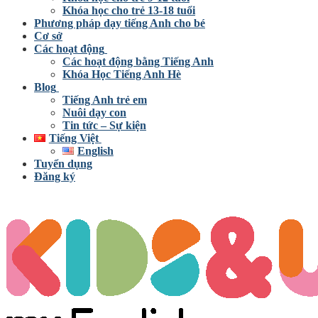
Khóa học cho trẻ 13-18 tuổi
Phương pháp dạy tiếng Anh cho bé
Cơ sở
Các hoạt động
Các hoạt động bằng Tiếng Anh
Khóa Học Tiếng Anh Hè
Blog
Tiếng Anh trẻ em
Nuôi dạy con
Tin tức – Sự kiện
Tiếng Việt
English
Tuyển dụng
Đăng ký