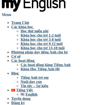
Menu
Trang Chủ
Các khóa học
Học thử miễn phí
Khóa học cho trẻ 1-2 tuổi
Khóa học cho trẻ 3-8 tuổi
Khóa học cho trẻ 9-12 tuổi
Khóa học cho trẻ 13-18 tuổi
Phương pháp dạy tiếng Anh cho bé
Cơ sở
Các hoạt động
Các hoạt động bằng Tiếng Anh
Khóa Học Tiếng Anh Hè
Blog
Tiếng Anh trẻ em
Nuôi dạy con
Tin tức – Sự kiện
Tiếng Việt
English
Tuyển dụng
Đăng ký