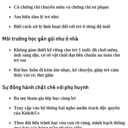
Có chứng chỉ chuyên môn và chứng chỉ sư phạm
Am hiểu tâm lý trẻ nhỏ
Biết cách xử lý linh hoạt đối với trẻ ở từng độ tuổi
Môi trường học gần gũi như ở nhà
Không gian thiết kế riêng cho trẻ 1 tuổi: đồ chơi mềm,
ánh sáng dịu, cơ sở vật chất đạt tiêu chuẩn an toàn cho
trẻ em
Bài học luôn đi kèm âm nhạc, kể chuyện, giúp trẻ cảm
thấy vui vẻ, thư giãn
Sự đồng hành chặt chẽ với phụ huynh
Ba mẹ tham gia lớp học cùng bé
Truy cập vào hệ thống bài nghe audio track độc quyền
của Kids&Us
Theo dõi tiến trình học của con rõ ràng, minh bạch thông
qua báo cáo hàng tuần từ giáo viên