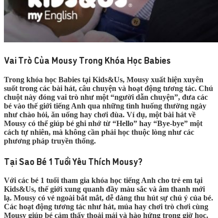
Vai Trò Của Mousy Trong Khóa Học Babies
Trong khóa học Babies tại Kids&Us, Mousy xuất hiện xuyên
suốt trong các bài hát, câu chuyện và hoạt động tương tác. Chú
chuột này đóng vai trò như một “người dẫn chuyện”, đưa các
bé vào thế giới tiếng Anh qua những tình huống thường ngày
như chào hỏi, ăn uống hay chơi đùa. Ví dụ, một bài hát về
Mousy có thể giúp bé ghi nhớ từ “Hello” hay “Bye-bye” một
cách tự nhiên, mà không cần phải học thuộc lòng như các
phương pháp truyền thống.
Tại Sao Bé 1 Tuổi Yêu Thích Mousy?
Với các bé 1 tuổi tham gia khóa học tiếng Anh cho trẻ em tại
Kids&Us, thế giới xung quanh đầy màu sắc và âm thanh mới
lạ. Mousy có vẻ ngoài bắt mắt, dễ dàng thu hút sự chú ý của bé.
Các hoạt động tương tác như hát, múa hay chơi trò chơi cùng
Mousy giúp bé cảm thấy thoải mái và hào hứng trong giờ học.