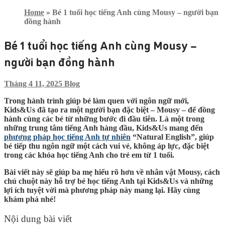
Home
»
Bé 1 tuổi học tiếng Anh cùng Mousy – người bạn
đồng hành
Bé 1 tuổi học tiếng Anh cùng Mousy –
người bạn đồng hành
Tháng 4 11, 2025
Blog
Trong hành trình giúp bé làm quen với ngôn ngữ mới,
Kids&Us đã tạo ra một người bạn đặc biệt – Mousy – để đồng
hành cùng các bé từ những bước đi đầu tiên. Là một trong
những trung tâm tiếng Anh hàng đầu, Kids&Us mang đến
phương pháp học tiếng Anh tự nhiên
“Natural English”, giúp
bé tiếp thu ngôn ngữ một cách vui vẻ, không áp lực, đặc biệt
trong các khóa học tiếng Anh cho trẻ em từ 1 tuổi.
Bài viết này sẽ giúp ba mẹ hiểu rõ hơn về nhân vật Mousy, cách
chú chuột này hỗ trợ bé học tiếng Anh tại Kids&Us và những
lợi ích tuyệt vời mà phương pháp này mang lại. Hãy cùng
khám phá nhé!
Nội dung bài viết