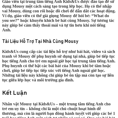
Giáo viên tại trung tâm tiếng Anh Kids&Us được đào tạo để sử
dụng Mousy một cách sáng tạo trong lớp học. Họ có thể nhập
vai Mousy, dùng con rối hoặc đồ chơi để dẫn dắt các hoạt động.
Ví dụ, giáo viên có thể giả giọng Mousy để hỏi bé: “What do
you see?” hoặc khuyến khích bé hát cùng Mousy. Sự tương tác
này giúp bé cảm thấy thoải mái và tự tin hơn khi nói tiếng
Anh.
Tài Liệu Hỗ Trợ Tại Nhà Cùng Mousy
Kids&Us cung cấp các tài liệu hỗ trợ như bài hát, video và sách
tranh về Mousy để phụ huynh sử dụng tại nhà, giúp bé tiếp tục
học tiếng Anh cho trẻ em ngoài giờ học tại trung tâm tiếng Anh.
Phụ huynh có thể bật các bài hát của Mousy khi bé tắm hoặc
chơi, giúp bé tiếp tục tiếp xúc với tiếng Anh ngoài giờ học.
Những tài liệu này không chỉ giúp bé ôn tập mà còn tạo sự liên
tục giữa lớp học và môi trường gia đình.
Kết Luận
Nhân vật Mousy tại Kids&Us – một trung tâm tiếng Anh cho
trẻ em uy tín – không chỉ là một chú chuột hoạt hình dễ
thương, mà còn là người bạn đồng hành tuyệt vời giúp các bé 1