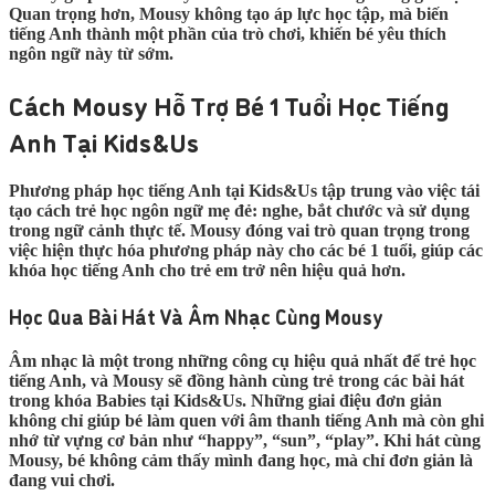
Quan trọng hơn, Mousy không tạo áp lực học tập, mà biến
tiếng Anh thành một phần của trò chơi, khiến bé yêu thích
ngôn ngữ này từ sớm.
Cách Mousy Hỗ Trợ Bé 1 Tuổi Học Tiếng
Anh Tại Kids&Us
Phương pháp học tiếng Anh tại Kids&Us tập trung vào việc tái
tạo cách trẻ học ngôn ngữ mẹ đẻ: nghe, bắt chước và sử dụng
trong ngữ cảnh thực tế. Mousy đóng vai trò quan trọng trong
việc hiện thực hóa phương pháp này cho các bé 1 tuổi, giúp các
khóa học tiếng Anh cho trẻ em trở nên hiệu quả hơn.
Học Qua Bài Hát Và Âm Nhạc Cùng Mousy
Âm nhạc là một trong những công cụ hiệu quả nhất để trẻ học
tiếng Anh, và Mousy sẽ đồng hành cùng trẻ trong các bài hát
trong khóa Babies tại Kids&Us. Những giai điệu đơn giản
không chỉ giúp bé làm quen với âm thanh tiếng Anh mà còn ghi
nhớ từ vựng cơ bản như “happy”, “sun”, “play”. Khi hát cùng
Mousy, bé không cảm thấy mình đang học, mà chỉ đơn giản là
đang vui chơi.