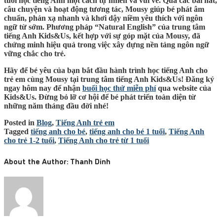
tuổi học tiếng Anh một cách tự nhiên và vui vẻ. Qua các bài hát,
câu chuyện và hoạt động tương tác, Mousy giúp bé phát âm
chuẩn, phản xạ nhanh và khơi dậy niềm yêu thích với ngôn
ngữ từ sớm. Phương pháp “Natural English” của trung tâm
tiếng Anh Kids&Us, kết hợp với sự góp mặt của Mousy, đã
chứng minh hiệu quả trong việc xây dựng nền tảng ngôn ngữ
vững chắc cho trẻ.
Hãy để bé yêu của bạn bắt đầu hành trình học tiếng Anh cho
trẻ em cùng Mousy tại trung tâm tiếng Anh Kids&Us! Đăng ký
ngay hôm nay để nhận
buổi học thử miễn phí
qua website của
Kids&Us. Đừng bỏ lỡ cơ hội để bé phát triển toàn diện từ
những năm tháng đầu đời nhé!
Posted in
Blog
,
Tiếng Anh trẻ em
Tagged
tiếng anh cho bé
,
tiếng anh cho bé 1 tuổi
,
Tiếng Anh
cho trẻ 1-2 tuổi
,
Tiếng Anh cho trẻ từ 1 tuổi
About the Author:
Thanh Dinh