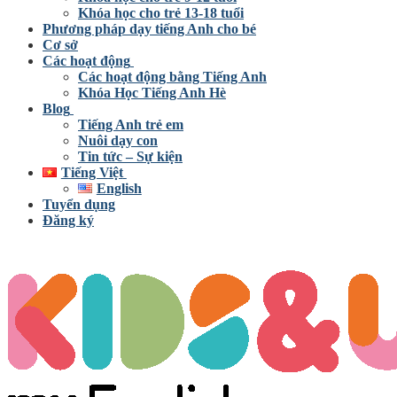
Khóa học cho trẻ 13-18 tuổi
Phương pháp dạy tiếng Anh cho bé
Cơ sở
Các hoạt động
Các hoạt động bằng Tiếng Anh
Khóa Học Tiếng Anh Hè
Blog
Tiếng Anh trẻ em
Nuôi dạy con
Tin tức – Sự kiện
Tiếng Việt
English
Tuyển dụng
Đăng ký