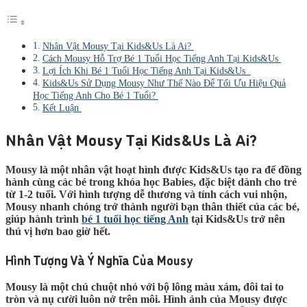
Nhân Vật Mousy Tại Kids&Us Là Ai?
Cách Mousy Hỗ Trợ Bé 1 Tuổi Học Tiếng Anh Tại Kids&Us
Lợi Ích Khi Bé 1 Tuổi Học Tiếng Anh Tại Kids&Us
Kids&Us Sử Dụng Mousy Như Thế Nào Để Tối Ưu Hiệu Quả
Học Tiếng Anh Cho Bé 1 Tuổi?
Kết Luận
Nhân Vật Mousy Tại Kids&Us Là Ai?
Mousy là một nhân vật hoạt hình được Kids&Us tạo ra để đồng
hành cùng các bé trong khóa học Babies, đặc biệt dành cho trẻ
từ 1-2 tuổi. Với hình tượng dễ thương và tính cách vui nhộn,
Mousy nhanh chóng trở thành người bạn thân thiết của các bé,
giúp hành trình
bé 1 tuổi học tiếng Anh
tại Kids&Us trở nên
thú vị hơn bao giờ hết.
Hình Tượng Và Ý Nghĩa Của Mousy
Mousy là một chú chuột nhỏ với bộ lông màu xám, đôi tai to
tròn và nụ cười luôn nở trên môi. Hình ảnh của Mousy được