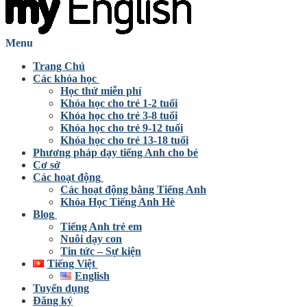
Menu
Trang Chủ
Các khóa học
Học thử miễn phí
Khóa học cho trẻ 1-2 tuổi
Khóa học cho trẻ 3-8 tuổi
Khóa học cho trẻ 9-12 tuổi
Khóa học cho trẻ 13-18 tuổi
Phương pháp dạy tiếng Anh cho bé
Cơ sở
Các hoạt động
Các hoạt động bằng Tiếng Anh
Khóa Học Tiếng Anh Hè
Blog
Tiếng Anh trẻ em
Nuôi dạy con
Tin tức – Sự kiện
Tiếng Việt
English
Tuyển dụng
Đăng ký