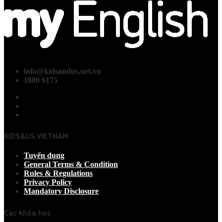
info@kidsandus.net.vn
1800 6175
KIDS&US VIETNAM
Tuyển dụng
General Terms & Condition
Rules & Regulations
Privacy Policy
Mandatory Disclosure
Các khóa học