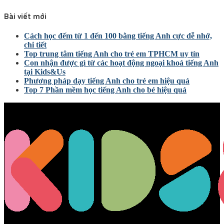
Bài viết mới
Cách học đếm từ 1 đến 100 bằng tiếng Anh cực dễ nhớ,
chi tiết
Top trung tâm tiếng Anh cho trẻ em TPHCM uy tín
Con nhận được gì từ các hoạt động ngoại khoá tiếng Anh
tại Kids&Us
Phương pháp dạy tiếng Anh cho trẻ em hiệu quả
Top 7 Phần mềm học tiếng Anh cho bé hiệu quả