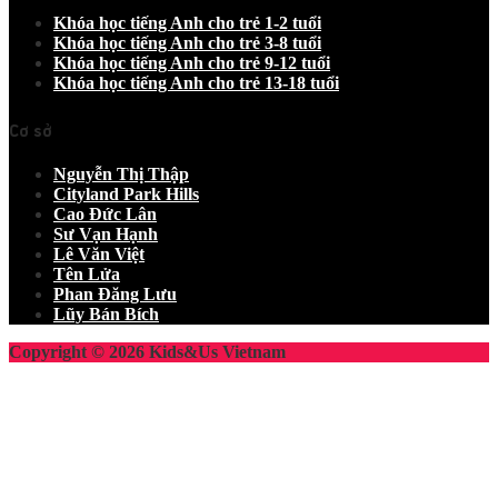
Khóa học tiếng Anh cho trẻ 1-2 tuổi
Khóa học tiếng Anh cho trẻ 3-8 tuổi
Khóa học tiếng Anh cho trẻ 9-12 tuổi
Khóa học tiếng Anh cho trẻ 13-18 tuổi
Cơ sở
Nguyễn Thị Thập
Cityland Park Hills
Cao Đức Lân
Sư Vạn Hạnh
Lê Văn Việt
Tên Lửa
Phan Đăng Lưu
Lũy Bán Bích
Copyright © 2026 Kids&Us Vietnam