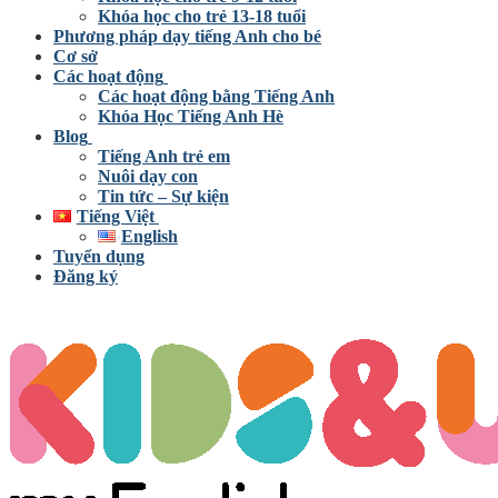
Khóa học cho trẻ 13-18 tuổi
Phương pháp dạy tiếng Anh cho bé
Cơ sở
Các hoạt động
Các hoạt động bằng Tiếng Anh
Khóa Học Tiếng Anh Hè
Blog
Tiếng Anh trẻ em
Nuôi dạy con
Tin tức – Sự kiện
Tiếng Việt
English
Tuyển dụng
Đăng ký