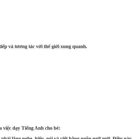
iếp và tương tác với thế giới xung quanh.
ủa việc dạy Tiếng Anh cho bé:
phải lắng nghe, hiểu, nói và viết bằng ngôn ngữ mới. Điều này