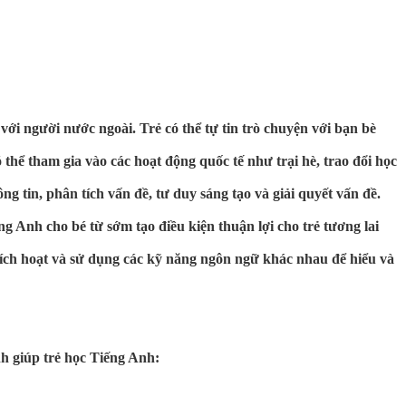
ới người nước ngoài. Trẻ có thể tự tin trò chuyện với bạn bè
 thể tham gia vào các hoạt động quốc tế như trại hè, trao đổi học
g tin, phân tích vấn đề, tư duy sáng tạo và giải quyết vấn đề.
g Anh cho bé từ sớm tạo điều kiện thuận lợi cho trẻ tương lai
 kích hoạt và sử dụng các kỹ năng ngôn ngữ khác nhau để hiểu và
nh giúp trẻ học Tiếng Anh: