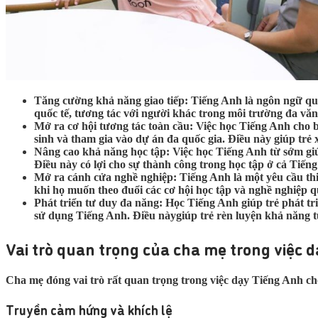
Tăng cường khả năng giao tiếp: Tiếng Anh là ngôn ngữ quốc
quốc tế, tương tác với người khác trong môi trường đa văn
Mở ra cơ hội tương tác toàn cầu: Việc học Tiếng Anh cho bé
sinh và tham gia vào dự án đa quốc gia. Điều này giúp trẻ
Nâng cao khả năng học tập: Việc học Tiếng Anh từ sớm giúp 
Điều này có lợi cho sự thành công trong học tập ở cả Tiến
Mở ra cánh cửa nghề nghiệp: Tiếng Anh là một yêu cầu thiế
khi họ muốn theo đuổi các cơ hội học tập và nghề nghiệp q
Phát triển tư duy đa năng: Học Tiếng Anh giúp trẻ phát tr
sử dụng Tiếng Anh. Điều nàygiúp trẻ rèn luyện khả năng tư
Vai trò quan trọng của cha mẹ trong việc 
Cha mẹ đóng vai trò rất quan trọng trong việc dạy Tiếng Anh cho
Truyền cảm hứng và khích lệ