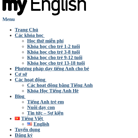
Menu
Trang Chủ
Các khóa học
Học thử miễn phí
Khóa học cho trẻ 1-2 tuổi
Khóa học cho trẻ 3-8 tuổi
Khóa học cho trẻ 9-12 tuổi
Khóa học cho trẻ 13-18 tuổi
Phương pháp dạy tiếng Anh cho bé
Cơ sở
Các hoạt động
Các hoạt động bằng Tiếng Anh
Khóa Học Tiếng Anh Hè
Blog
Tiếng Anh trẻ em
Nuôi dạy con
Tin tức – Sự kiện
Tiếng Việt
English
Tuyển dụng
Đăng ký