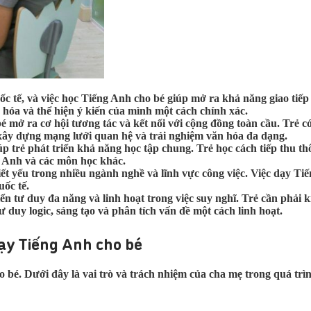
 tế, và việc học Tiếng Anh cho bé giúp mở ra khả năng giao tiếp v
 hóa và thể hiện ý kiến của mình một cách chính xác.
 mở ra cơ hội tương tác và kết nối với cộng đồng toàn cầu. Trẻ có
 xây dựng mạng lưới quan hệ và trải nghiệm văn hóa đa dạng.
trẻ phát triển khả năng học tập chung. Trẻ học cách tiếp thu thôn
g Anh và các môn học khác.
t yếu trong nhiều ngành nghề và lĩnh vực công việc. Việc dạy Tiến
uốc tế.
iển tư duy đa năng và linh hoạt trong việc suy nghĩ. Trẻ cần phải
 duy logic, sáng tạo và phân tích vấn đề một cách linh hoạt.
dạy Tiếng Anh cho bé
 bé. Dưới đây là vai trò và trách nhiệm của cha mẹ trong quá trì