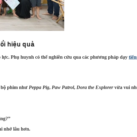
ổi hiệu quả
 áp lực. Phụ huynh có thể nghiên cứu qua các phương pháp dạy
tiế
g bộ phim như
Peppa Pig
,
Paw Patrol
,
Dora the Explorer
vừa vui nh
ing?”
hi nhớ lâu hơn.