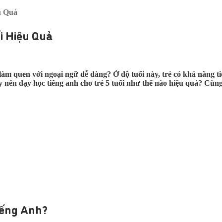
u Quả
i Hiệu Quả
àm quen với ngoại ngữ dễ dàng? Ở độ tuổi này, trẻ có khả năng ti
ậy nên dạy học tiếng anh cho trẻ 5 tuổi như thế nào hiệu quả? Cùn
tiếng Anh?