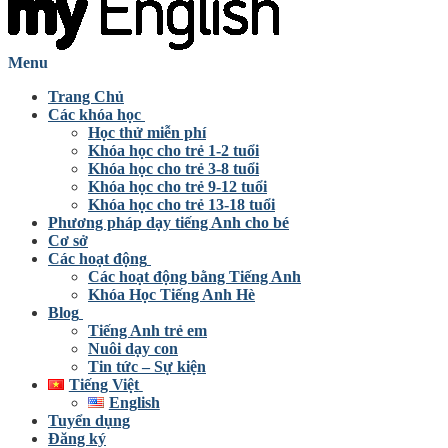
Menu
Trang Chủ
Các khóa học
Học thử miễn phí
Khóa học cho trẻ 1-2 tuổi
Khóa học cho trẻ 3-8 tuổi
Khóa học cho trẻ 9-12 tuổi
Khóa học cho trẻ 13-18 tuổi
Phương pháp dạy tiếng Anh cho bé
Cơ sở
Các hoạt động
Các hoạt động bằng Tiếng Anh
Khóa Học Tiếng Anh Hè
Blog
Tiếng Anh trẻ em
Nuôi dạy con
Tin tức – Sự kiện
Tiếng Việt
English
Tuyển dụng
Đăng ký