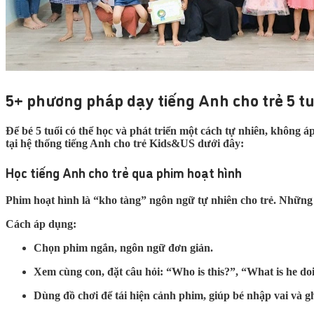
5+ phương pháp dạy tiếng Anh cho trẻ 5 tu
Để bé 5 tuổi có thể học và phát triển một cách tự nhiên, không
tại hệ thống tiếng Anh cho trẻ Kids&US dưới đây:
Học tiếng Anh cho trẻ qua phim hoạt hình
Phim hoạt hình là “kho tàng” ngôn ngữ tự nhiên cho trẻ. Nhữn
Cách áp dụng:
Chọn phim ngắn, ngôn ngữ đơn giản.
Xem cùng con, đặt câu hỏi: “Who is this?”, “What is he do
Dùng đồ chơi để tái hiện cảnh phim, giúp bé nhập vai và g