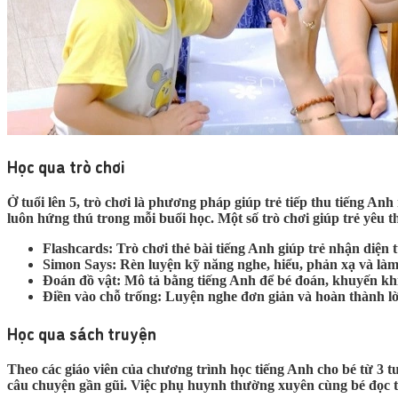
Học qua trò chơi
Ở tuổi lên 5, trò chơi là phương pháp giúp trẻ tiếp thu tiếng An
luôn hứng thú trong mỗi buổi học. Một số trò chơi giúp trẻ yêu 
Flashcards
: Trò chơi thẻ bài tiếng Anh giúp trẻ nhận diện
Simon Says
: Rèn luyện kỹ năng nghe, hiểu, phản xạ và là
Đoán đồ vật
: Mô tả bằng tiếng Anh để bé đoán, khuyến khí
Điền vào chỗ trống
: Luyện nghe đơn giản và hoàn thành lời
Học qua sách truyện
Theo các giáo viên của chương trình học tiếng Anh cho bé từ 3 t
câu chuyện gần gũi. Việc phụ huynh thường xuyên cùng bé đọc 