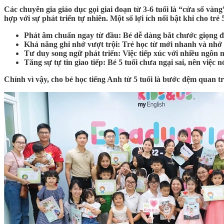
Các chuyên gia giáo dục gọi giai đoạn từ 3-6 tuổi là “cửa sổ vàn
hợp với sự phát triển tự nhiên. Một số lợi ích nổi bật khi cho trẻ 
Phát âm chuẩn ngay từ đầu:
Bé dễ dàng bắt chước giọng đ
Khả năng ghi nhớ vượt trội:
Trẻ học từ mới nhanh và nhớ l
Tư duy song ngữ phát triển:
Việc tiếp xúc với nhiều ngôn n
Tăng sự tự tin giao tiếp:
Bé 5 tuổi chưa ngại sai, nên việc n
Chính vì vậy, cho bé học tiếng Anh từ 5 tuổi là bước đệm quan 