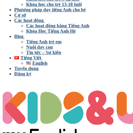
Khóa học cho trẻ 13-18 tuổi
Phương pháp dạy tiếng Anh cho bé
Cơ sở
Các hoạt động
Các hoạt động bằng Tiếng Anh
Khóa Học Tiếng Anh Hè
Blog
Tiếng Anh trẻ em
Nuôi dạy con
Tin tức – Sự kiện
Tiếng Việt
English
Tuyển dụng
Đăng ký