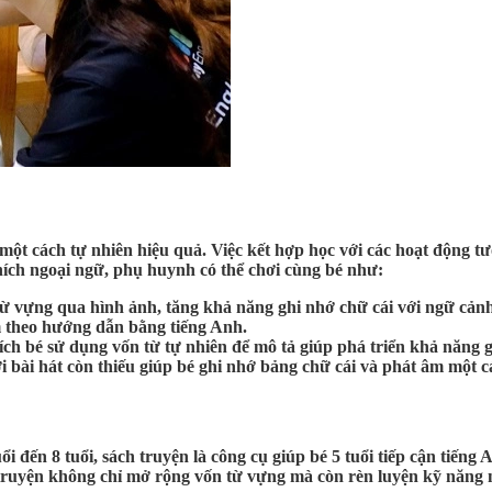
h một cách tự nhiên hiệu quả. Việc kết hợp học với các hoạt động t
thích ngoại ngữ, phụ huynh có thể chơi cùng bé như:
 từ vựng qua hình ảnh, tăng khả năng ghi nhớ chữ cái với ngữ cản
m theo hướng dẫn bằng tiếng Anh.
ch bé sử dụng vốn từ tự nhiên để mô tả giúp phá triển khả năng gi
 bài hát còn thiếu giúp bé ghi nhớ bảng chữ cái và phát âm một c
uổi đến 8 tuổi, sách truyện là công cụ giúp bé 5 tuổi tiếp cận ti
truyện không chỉ mở rộng vốn từ vựng mà còn rèn luyện kỹ năng 