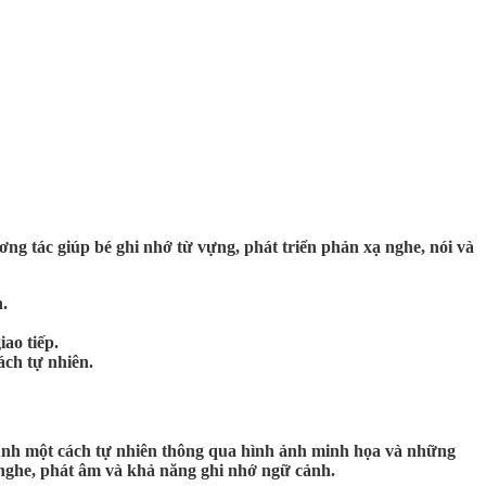
ương tác giúp bé ghi nhớ từ vựng, phát triển phản xạ nghe, nói và
h.
ao tiếp.
ách tự nhiên.
ếng Anh một cách tự nhiên thông qua hình ảnh minh họa và những
nghe, phát âm và khả năng ghi nhớ ngữ cảnh.