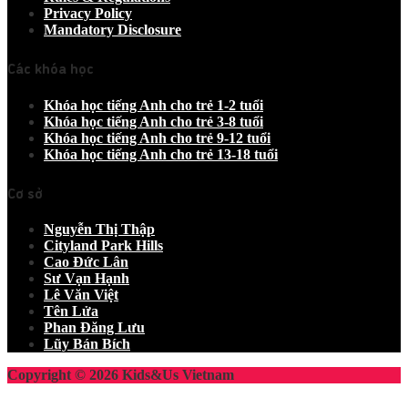
Privacy Policy
Mandatory Disclosure
Các khóa học
Khóa học tiếng Anh cho trẻ 1-2 tuổi
Khóa học tiếng Anh cho trẻ 3-8 tuổi
Khóa học tiếng Anh cho trẻ 9-12 tuổi
Khóa học tiếng Anh cho trẻ 13-18 tuổi
Cơ sở
Nguyễn Thị Thập
Cityland Park Hills
Cao Đức Lân
Sư Vạn Hạnh
Lê Văn Việt
Tên Lửa
Phan Đăng Lưu
Lũy Bán Bích
Copyright © 2026 Kids&Us Vietnam