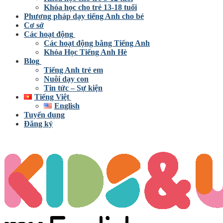
Khóa học cho trẻ 13-18 tuổi
Phương pháp dạy tiếng Anh cho bé
Cơ sở
Các hoạt động
Các hoạt động bằng Tiếng Anh
Khóa Học Tiếng Anh Hè
Blog
Tiếng Anh trẻ em
Nuôi dạy con
Tin tức – Sự kiện
Tiếng Việt
English
Tuyển dụng
Đăng ký