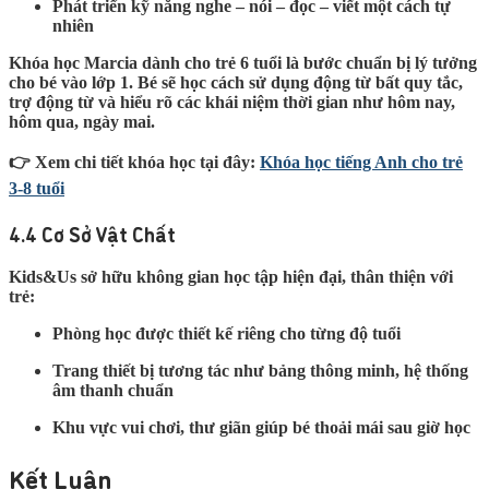
Phát triển kỹ năng nghe – nói – đọc – viết một cách tự
nhiên
Khóa học
Marcia
dành cho trẻ 6 tuổi là bước chuẩn bị lý tưởng
cho bé vào lớp 1. Bé sẽ học cách sử dụng động từ bất quy tắc,
trợ động từ và hiểu rõ các khái niệm thời gian như hôm nay,
hôm qua, ngày mai.
👉
Xem chi tiết khóa học tại đây
:
Khóa học tiếng Anh cho trẻ
3-8 tuổi
4.4 Cơ Sở Vật Chất
Kids&Us sở hữu không gian học tập hiện đại, thân thiện với
trẻ:
Phòng học được thiết kế riêng cho từng độ tuổi
Trang thiết bị tương tác như bảng thông minh, hệ thống
âm thanh chuẩn
Khu vực vui chơi, thư giãn giúp bé thoải mái sau giờ học
Kết Luận