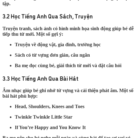
tập.
3.2 Học Tiếng Anh Qua Sách, Truyện
Truyện tranh, sách ảnh có hình minh họa sinh động giúp bé dễ
tiếp thu từ mới. Một số gợi ý:
Truyện về động vật, gia đình, trường học
Sách có từ vựng đơn giản, câu ngắn
Ba mẹ đọc cùng bé, giải thích từ mới và đặt câu hỏi
3.3 Học Tiếng Anh Qua Bài Hát
Âm nhạc giúp bé ghi nhớ từ vựng và cải thiện phát âm. Một số
bài hát phù hợp:
Head, Shoulders, Knees and Toes
Twinkle Twinkle Little Star
If You’re Happy and You Know It
Ba mẹ nên cho bé nghe mỗi ngày và cùng hát để tạo sự vui vẻ.