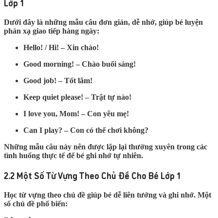
Lớp 1
Dưới đây là những mẫu câu đơn giản, dễ nhớ, giúp bé luyện
phản xạ giao tiếp hàng ngày:
Hello! / Hi!
– Xin chào!
Good morning!
– Chào buổi sáng!
Good job!
– Tốt lắm!
Keep quiet please!
– Trật tự nào!
I love you, Mom!
– Con yêu mẹ!
Can I play?
– Con có thể chơi không?
Những mẫu câu này nên được lặp lại thường xuyên trong các
tình huống thực tế để bé ghi nhớ tự nhiên.
2.2 Một Số Từ Vựng Theo Chủ Đề Cho Bé Lớp 1
Học từ vựng theo chủ đề giúp bé dễ liên tưởng và ghi nhớ. Một
số chủ đề phổ biến: