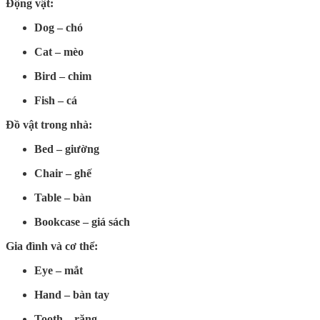
Động vật:
Dog – chó
Cat – mèo
Bird – chim
Fish – cá
Đồ vật trong nhà:
Bed – giường
Chair – ghế
Table – bàn
Bookcase – giá sách
Gia đình và cơ thể:
Eye – mắt
Hand – bàn tay
Tooth – răng