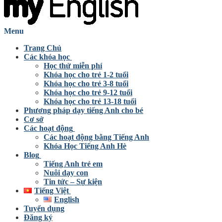
Menu
Trang Chủ
Các khóa học
Học thử miễn phí
Khóa học cho trẻ 1-2 tuổi
Khóa học cho trẻ 3-8 tuổi
Khóa học cho trẻ 9-12 tuổi
Khóa học cho trẻ 13-18 tuổi
Phương pháp dạy tiếng Anh cho bé
Cơ sở
Các hoạt động
Các hoạt động bằng Tiếng Anh
Khóa Học Tiếng Anh Hè
Blog
Tiếng Anh trẻ em
Nuôi dạy con
Tin tức – Sự kiện
Tiếng Việt
English
Tuyển dụng
Đăng ký