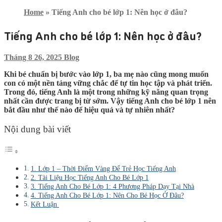
Home
»
Tiếng Anh cho bé lớp 1: Nên học ở đâu?
Tiếng Anh cho bé lớp 1: Nên học ở đâu?
Tháng 8 26, 2025
Blog
Khi bé chuẩn bị bước vào lớp 1, ba mẹ nào cũng mong muốn
con có một nền tảng vững chắc để tự tin học tập và phát triển.
Trong đó, tiếng Anh là một trong những kỹ năng quan trọng
nhất cần được trang bị từ sớm. Vậy tiếng Anh cho bé lớp 1 nên
bắt đầu như thế nào để hiệu quả và tự nhiên nhất?
Nội dung bài viết
1. Lớp 1 – Thời Điểm Vàng Để Trẻ Học Tiếng Anh
2. Tài Liệu Học Tiếng Anh Cho Bé Lớp 1
3. Tiếng Anh Cho Bé Lớp 1: 4 Phương Pháp Dạy Tại Nhà
4. Tiếng Anh Cho Bé Lớp 1: Nên Cho Bé Học Ở Đâu?
Kết Luận