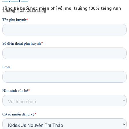
Tặng bé buổi học miễn phí với môi trường 100% tiếng Anh
Tháng 4 23, 2026
Blog