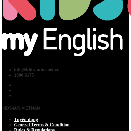
info@kidsandus.net.vn
1800 6175
KIDS&US VIETNAM
Tuyển dụng
General Terms & Condition
Rules & Regulations