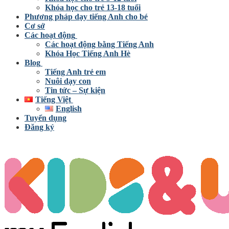
Khóa học cho trẻ 13-18 tuổi
Phương pháp dạy tiếng Anh cho bé
Cơ sở
Các hoạt động
Các hoạt động bằng Tiếng Anh
Khóa Học Tiếng Anh Hè
Blog
Tiếng Anh trẻ em
Nuôi dạy con
Tin tức – Sự kiện
Tiếng Việt
English
Tuyển dụng
Đăng ký