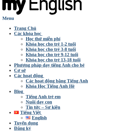
Menu
Trang Chủ
Các khóa học
Học thử miễn phí
Khóa học cho trẻ 1-2 tuổi
Khóa học cho trẻ 3-8 tuổi
Khóa học cho trẻ 9-12 tuổi
Khóa học cho trẻ 13-18 tuổi
Phương pháp dạy tiếng Anh cho bé
Cơ sở
Các hoạt động
Các hoạt động bằng Tiếng Anh
Khóa Học Tiếng Anh Hè
Blog
Tiếng Anh trẻ em
Nuôi dạy con
Tin tức – Sự kiện
Tiếng Việt
English
Tuyển dụng
Đăng ký