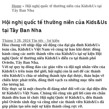
Home
»
Hội nghị quốc tế thường niên của Kids&Us tại
Tây Ban Nha
Hội nghị quốc tế thường niên của Kids&Us
tại Tây Ban Nha
Tháng 3 28, 2024
Tin tức - Sự kiện
Hòa chung với nhịp đập sôi động của đại gia đình Kids&Us
toàn cầu, Kids&Us Việt Nam vô cùng tự hào khi được đồng
hành cùng các nước thành viên của Kids&Us tại sự kiện Hội
nghị Quốc tế thường niên Kids&Us diễn ra tại thành phố
Oviedo, Tây Ban Nha.
Với sự quy tụ đông đảo các giáo viên và đội ngũ nhân viên của
Kids&Us trên toàn thế giới, hội nghị còn là nơi để các thành
viên Kids&Us chia sẻ những thành tựu đạt được, thảo luận về
chiến lược phát triển, đồng thời vạch ra những mục tiêu mới
cho tương lai.
Đây thực sự là một chuyến đi đáng nhớ đối với các đại diện đến
từ Kids&Us Việt Nam. Chúng tôi cũng xin gửi lời cảm ơn chân
thành đến ban tổ chức Hội nghị Quốc tế Kids&Us, đến thành
phố Oviedo xinh đẹp và cũng như các thành viên Kids&Us đã
góp phần tạo nên một sự kiện thành công rực rỡ.