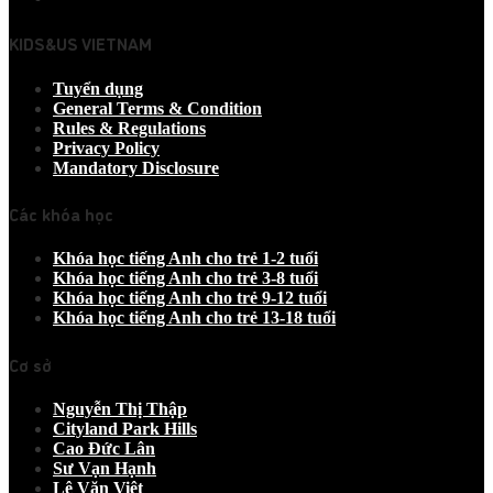
KIDS&US VIETNAM
Tuyển dụng
General Terms & Condition
Rules & Regulations
Privacy Policy
Mandatory Disclosure
Các khóa học
Khóa học tiếng Anh cho trẻ 1-2 tuổi
Khóa học tiếng Anh cho trẻ 3-8 tuổi
Khóa học tiếng Anh cho trẻ 9-12 tuổi
Khóa học tiếng Anh cho trẻ 13-18 tuổi
Cơ sở
Nguyễn Thị Thập
Cityland Park Hills
Cao Đức Lân
Sư Vạn Hạnh
Lê Văn Việt