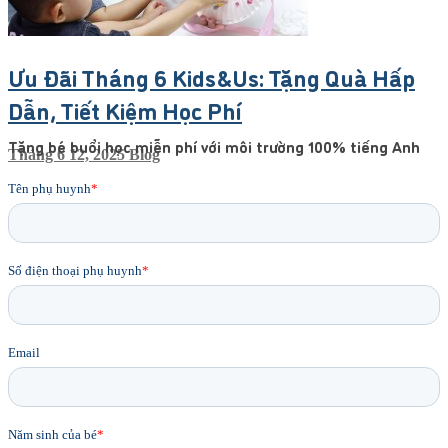
Ưu Đãi Tháng 6 Kids&Us: Tặng Quà Hấp
Dẫn, Tiết Kiệm Học Phí
Tặng bé buổi học miễn phí với môi trường 100% tiếng Anh
Tháng 6 12, 2025
Blog